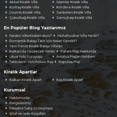
Akbel Kiralık Villa
İslamlar Kiralık Villa
Kızıltaş Kiralık Villa
Kördere Kiralık Villa
Üzümlü Kiralık Villa
Sarıbelen Kiralık Villa
Çukurbağ Kiralık Villa
Sarnıçbaşı Kiralık Villa
En Popüler Blog Yazılarımız
Neden Villa Kiralamalıyız?
Muhafazakar Villa Nedir?
Romantik Balayı Tatili İçin Neler Gerekli?
Yeni Trend; Kiralık Balayı Villaları
Kalkan'da Gezilecek Yerler
Patara Plajı Hakkında
Likya Yolu Yürüyüşü
Antalya Plajları Rehberi
Tatilcilerin Yeni Rotası; Kaş
Kaputaş Plajı
Kiralık Apartlar
Kalkan Kiralık Apart
Kaş Kiralık Apart
Kurumsal
Hakkımızda
Belgelerimiz
Mesafeli Satış Sözleşmesi
İptal ve İade Koşulları