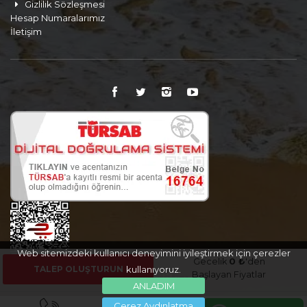
Gizlilik Sözleşmesi
Hesap Numaralarımız
İletişim
Web sitemizdeki kullanıcı deneyimini iyileştirmek için çerezler
Gecelik
0 ₺
'den
TALEP OLUŞTURUN
kullanıyoruz.
Başlayan Fiyatlar
ANLADIM
Çerez Aydınlatma