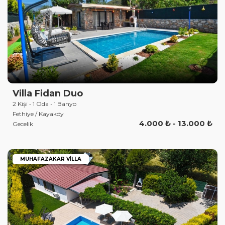
Villa Fidan Duo
2 Kişi • 1 Oda • 1 Banyo
Fethiye / Kayaköy
4.000 ₺ - 13.000 ₺
Gecelik
MUHAFAZAKAR VILLA