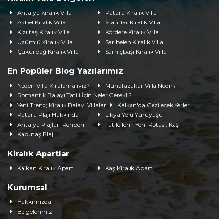
Antalya Kiralık Villa
Patara Kiralık Villa
Akbel Kiralık Villa
İslamlar Kiralık Villa
Kızıltaş Kiralık Villa
Kördere Kiralık Villa
Üzümlü Kiralık Villa
Sarıbelen Kiralık Villa
Çukurbağ Kiralık Villa
Sarnıçbaşı Kiralık Villa
En Popüler Blog Yazılarımız
Neden Villa Kiralamalıyız?
Muhafazakar Villa Nedir?
Romantik Balayı Tatili İçin Neler Gerekli?
Yeni Trend; Kiralık Balayı Villaları
Kalkan'da Gezilecek Yerler
Patara Plajı Hakkında
Likya Yolu Yürüyüşü
Antalya Plajları Rehberi
Tatilcilerin Yeni Rotası; Kaş
Kaputaş Plajı
Kiralık Apartlar
Kalkan Kiralık Apart
Kaş Kiralık Apart
Kurumsal
Hakkımızda
Belgelerimiz