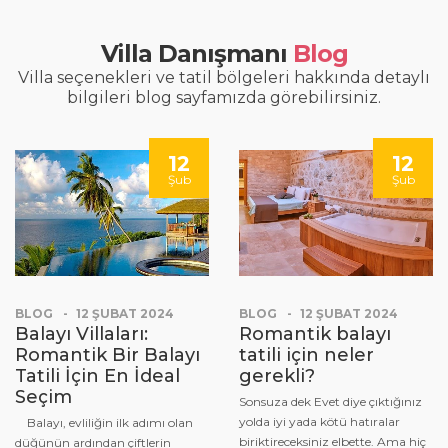
Villa Danışmanı
Blog
Villa seçenekleri ve tatil bölgeleri hakkında detaylı
bilgileri blog sayfamızda görebilirsiniz.
12
12
Şub
Şub
BLOG
12 ŞUBAT 2024
BLOG
12 ŞUBAT 2024
Balayı Villaları:
Romantik balayı
Romantik Bir Balayı
tatili için neler
Tatili İçin En İdeal
gerekli?
Seçim
Sonsuza dek Evet diye çıktığınız
yolda iyi yada kötü hatıralar
Balayı, evliliğin ilk adımı olan
biriktireceksiniz elbette. Ama hiç
düğünün ardından çiftlerin