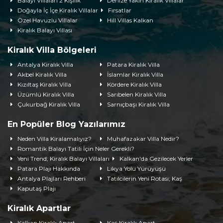
Balayı Villaları 2 Kişilik
Denize Yakın Kiralık Villalar
Doğayla İç İçe Kiralık Villalar
Fırsatlar
Özel Havuzlu Villalar
Hill Villas Kalkan
Kiralık Balayı Villası
Kiralık Villa Bölgeleri
Antalya Kiralık Villa
Patara Kiralık Villa
Akbel Kiralık Villa
İslamlar Kiralık Villa
Kızıltaş Kiralık Villa
Kördere Kiralık Villa
Üzümlü Kiralık Villa
Sarıbelen Kiralık Villa
Çukurbağ Kiralık Villa
Sarnıçbaşı Kiralık Villa
En Popüler Blog Yazılarımız
Neden Villa Kiralamalıyız?
Muhafazakar Villa Nedir?
Romantik Balayı Tatili İçin Neler Gerekli?
Yeni Trend; Kiralık Balayı Villaları
Kalkan'da Gezilecek Yerler
Patara Plajı Hakkında
Likya Yolu Yürüyüşü
Antalya Plajları Rehberi
Tatilcilerin Yeni Rotası; Kaş
Kaputaş Plajı
Kiralık Apartlar
Kalkan Kiralık Apart
Kaş Kiralık Apart