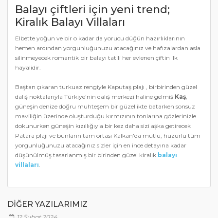
Balayı çiftleri için yeni trend;
Kiralık Balayı Villaları
Elbette yoğun ve bir o kadar da yorucu düğün hazırlıklarının
hemen ardından yorgunluğunuzu atacağınız ve hafızalardan asla
silinmeyecek romantik bir balayı tatili her evlenen çiftin ilk
hayalidir.
Baştan çıkaran turkuaz rengiyle Kaputaş plajı , birbirinden güzel
dalış noktalarıyla Türkiye'nin dalış merkezi haline gelmiş
Kaş
,
güneşin denize doğru muhteşem bir güzellikte batarken sonsuz
maviliğin üzerinde oluşturduğu kırmızının tonlarına gözlerinizle
dokunurken güneşin kızıllığıyla bir kez daha sizi aşka getirecek
Patara plajı ve bunların tam ortası Kalkan'da mutlu, huzurlu tüm
yorgunluğunuzu atacağınız sizler için en ince detayına kadar
düşünülmüş tasarlanmış bir birinden güzel kiralık
balayı
villaları
.
DIĞER YAZILARIMIZ
12 Şubat 2024