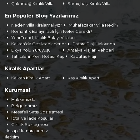
Çukurbağ Kiralık Villa
Sarnıçbaşı Kiralık Villa
En Popüler Blog Yazılarımız
Neden Villa Kiralamalıyız?
Muhafazakar Villa Nedir?
Romantik Balayı Tatili İçin Neler Gerekli?
Yeni Trend; Kiralık Balayı Villaları
Kalkan'da Gezilecek Yerler
Patara Plajı Hakkında
Likya Yolu Yürüyüşü
Antalya Plajları Rehberi
Tatilcilerin Yeni Rotası; Kaş
Kaputaş Plajı
Kiralık Apartlar
Kalkan Kiralık Apart
Kaş Kiralık Apart
Kurumsal
Hakkımızda
Belgelerimiz
Mesafeli Satış Sözleşmesi
İptal ve İade Koşulları
Gizlilik Sözleşmesi
Hesap Numaralarımız
İletişim