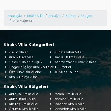
Anasayfa
Kiralık Villa
Antalya
Kalkan
Ulugöl
Villa Yağmur
Kiralık Villa Kategorileri
2026 Villaları
Muhafazakar Villa
Kiralık Lüks Villa
Havuzu Isıtmalı Villa
Balayı Villaları 2 Kişilik
Denize Yakın Kiralık Villalar
Doğayla İç İçe Kiralık Villalar
Fırsatlar
Özel Havuzlu Villalar
Hill Villas Kalkan
Kiralık Balayı Villası
Kiralık Villa Bölgeleri
Antalya Kiralık Villa
Patara Kiralık Villa
Akbel Kiralık Villa
İslamlar Kiralık Villa
Kızıltaş Kiralık Villa
Kördere Kiralık Villa
Üzümlü Kiralık Villa
Sarıbelen Kiralık Villa