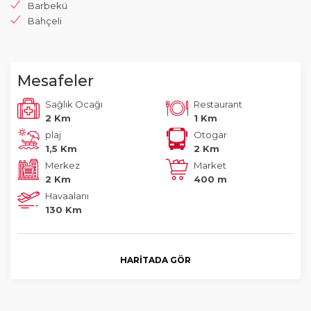
Barbekü
Bahçeli
Mesafeler
Sağlık Ocağı
Restaurant
2 Km
1 Km
plaj
Otogar
1,5 Km
2 Km
Merkez
Market
2 Km
400 m
Havaalanı
130 Km
HARITADA GÖR