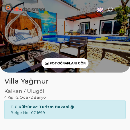
FOTOĞRAFLARI GÖR
Villa Yağmur
Kalkan / Ulugöl
4 Kişi
•
2 Oda
•
2 Banyo
T.C Kültür ve Turizm Bakanlığı
Belge No.: 07-1699