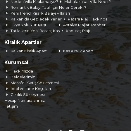
Neden Villa Kiralamalıyız?
Muhafazakar Villa Nedir?
Romantik Balayı Tatili İçin Neler Gerekli?
Yeni Trend; Kiralık Balayı Villaları
Kalkan'da Gezilecek Yerler
Patara Plajı Hakkında
Likya Yolu Yürüyüşü
Antalya Plajları Rehberi
Tatilcilerin Yeni Rotası; Kaş
Kaputaş Plajı
Kiralık Apartlar
Kalkan Kiralık Apart
Kaş Kiralık Apart
Kurumsal
Hakkımızda
Belgelerimiz
Mesafeli Satış Sözleşmesi
İptal ve İade Koşulları
Gizlilik Sözleşmesi
Hesap Numaralarımız
İletişim