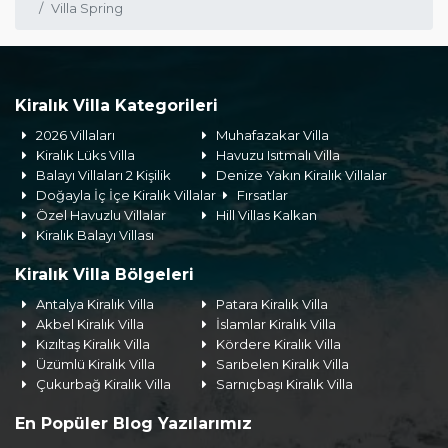
Villa Spring
Kiralık Villa Kategorileri
2026 Villaları
Muhafazakar Villa
Kiralık Lüks Villa
Havuzu Isıtmalı Villa
Balayı Villaları 2 Kişilik
Denize Yakın Kiralık Villalar
Doğayla İç İçe Kiralık Villalar
Fırsatlar
Özel Havuzlu Villalar
Hill Villas Kalkan
Kiralık Balayı Villası
Kiralık Villa Bölgeleri
Antalya Kiralık Villa
Patara Kiralık Villa
Akbel Kiralık Villa
İslamlar Kiralık Villa
Kızıltaş Kiralık Villa
Kördere Kiralık Villa
Üzümlü Kiralık Villa
Sarıbelen Kiralık Villa
Çukurbağ Kiralık Villa
Sarnıçbaşı Kiralık Villa
En Popüler Blog Yazılarımız