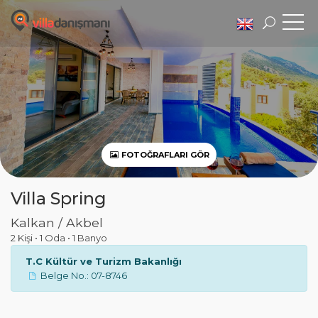
FOTOĞRAFLARI GÖR
Villa Spring
Kalkan / Akbel
2 Kişi
•
1 Oda
•
1 Banyo
T.C Kültür ve Turizm Bakanlığı
Belge No.: 07-8746