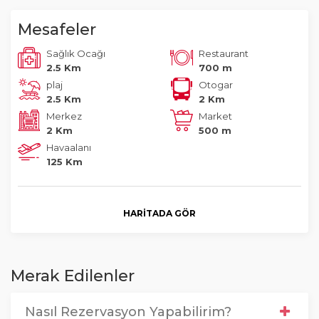
Mesafeler
Sağlık Ocağı
Restaurant
2.5 Km
700 m
plaj
Otogar
2.5 Km
2 Km
Merkez
Market
2 Km
500 m
Havaalanı
125 Km
HARITADA GÖR
Merak Edilenler
Nasıl Rezervasyon Yapabilirim?