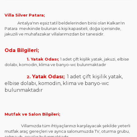
Villa Silver Patara;
Antalya'nın eşsiz tatil beldelerinden birisi olan Kalkan'ın
Patara mevkiinde bulunan 4 kişi kapasiteli, doğa içerisinde,
jakuzili ve muhafazakar villalarımızdan bir tanesidir.
Oda Bilgileri;
1. Yatak Odası;
1 adet çift kişilik yatak, jakuzi, elbise
dolabı, komodin, klima ve banyo-wc bulunmaktadır
. Yatak Odası;
1
adet çift kişilik yatak,
2
elbise dolabı, komodin, klima ve banyo-wc
bulunmaktadır
Mutfak ve Salon Bilgileri;
Villamızda tüm ihtiyaçlarınızı karşılayacak şekilde yeterli
mutfak araç gereçleri ve ayrıca salonumuzda TV, oturma grubu,
sehpa vb. eşyalar bulunmaktadır.