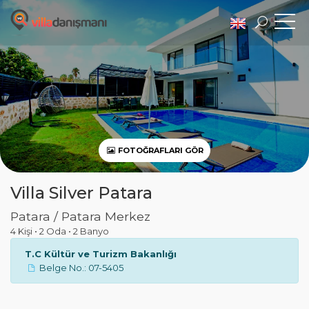
FOTOĞRAFLARI GÖR
Villa Silver Patara
Patara / Patara Merkez
4 Kişi
•
2 Oda
•
2 Banyo
T.C Kültür ve Turizm Bakanlığı
Belge No.: 07-5405