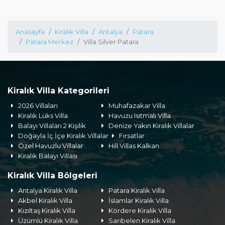
Anasayfa
Kiralık Villa
Antalya
Patara
Patara Merkez
Villa Silver Patara
Kiralık Villa Kategorileri
2026 Villaları
Muhafazakar Villa
Kiralık Lüks Villa
Havuzu Isıtmalı Villa
Balayı Villaları 2 Kişilik
Denize Yakın Kiralık Villalar
Doğayla İç İçe Kiralık Villalar
Fırsatlar
Özel Havuzlu Villalar
Hill Villas Kalkan
Kiralık Balayı Villası
Kiralık Villa Bölgeleri
Antalya Kiralık Villa
Patara Kiralık Villa
Akbel Kiralık Villa
İslamlar Kiralık Villa
Kızıltaş Kiralık Villa
Kördere Kiralık Villa
Üzümlü Kiralık Villa
Sarıbelen Kiralık Villa