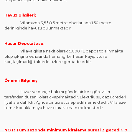
Havuz Bilgileri;
Villamızda 3,5 * 8.5 metre ebatlarında 1.50 metre
derinliğinde havuzu bulunmaktadır.
Hasar Depozitosu;
Villaya girişte nakit olarak 5.000 TL depozito alınmakta
olup çıkışınız esnasında herhangi bir hasar, kayıp vb. ile
karşılaşılmadığı taktirde sizlere geri iade edilir.
Önemli Bilgiler;
Havuz ve bahçe bakımı günde bir kez görevliler
tarafından düzenli olarak yapılmaktadır. Elektrik, su, gaz ücretleri
fiyatlara dahildir. Ayrıca bir ücret talep edilmemektedir. Villa size
temiz konaklamaya hazır olarak teslim edilmektedir.
NOT: Tüm sezonda minimum kiralama süresi 3 gecedir. 7