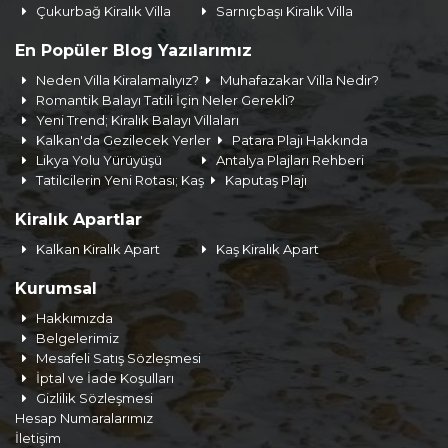
Çukurbağ Kiralık Villa
Sarnıçbaşı Kiralık Villa
En Popüler Blog Yazılarımız
Neden Villa Kiralamalıyız?
Muhafazakar Villa Nedir?
Romantik Balayı Tatili İçin Neler Gerekli?
Yeni Trend; Kiralık Balayı Villaları
Kalkan'da Gezilecek Yerler
Patara Plajı Hakkında
Likya Yolu Yürüyüşü
Antalya Plajları Rehberi
Tatilcilerin Yeni Rotası; Kaş
Kaputaş Plajı
Kiralık Apartlar
Kalkan Kiralık Apart
Kaş Kiralık Apart
Kurumsal
Hakkımızda
Belgelerimiz
Mesafeli Satış Sözleşmesi
İptal ve İade Koşulları
Gizlilik Sözleşmesi
Hesap Numaralarımız
İletişim