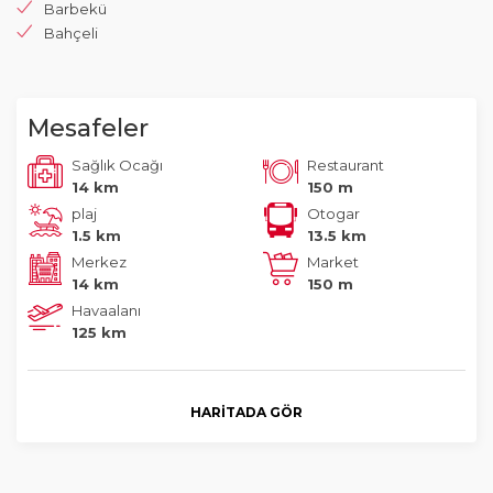
Barbekü
Bahçeli
Mesafeler
Sağlık Ocağı
Restaurant
14 km
150 m
plaj
Otogar
1.5 km
13.5 km
Merkez
Market
14 km
150 m
Havaalanı
125 km
HARITADA GÖR