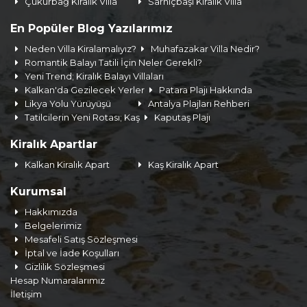
Çukurbağ Kiralık Villa
Sarnıçbaşı Kiralık Villa
En Popüler Blog Yazılarımız
Neden Villa Kiralamalıyız?
Muhafazakar Villa Nedir?
Romantik Balayı Tatili İçin Neler Gerekli?
Yeni Trend; Kiralık Balayı Villaları
Kalkan'da Gezilecek Yerler
Patara Plajı Hakkında
Likya Yolu Yürüyüşü
Antalya Plajları Rehberi
Tatilcilerin Yeni Rotası; Kaş
Kaputaş Plajı
Kiralık Apartlar
Kalkan Kiralık Apart
Kaş Kiralık Apart
Kurumsal
Hakkımızda
Belgelerimiz
Mesafeli Satış Sözleşmesi
İptal ve İade Koşulları
Gizlilik Sözleşmesi
Hesap Numaralarımız
İletişim