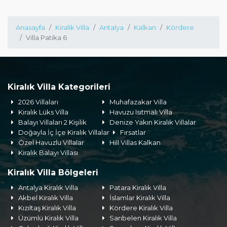
Anasayfa
Kiralık Villa
Antalya
Kalkan
Kördere
Villa Patika 6
Kiralık Villa Kategorileri
2026 Villaları
Muhafazakar Villa
Kiralık Lüks Villa
Havuzu Isıtmalı Villa
Balayı Villaları 2 Kişilik
Denize Yakın Kiralık Villalar
Doğayla İç İçe Kiralık Villalar
Fırsatlar
Özel Havuzlu Villalar
Hill Villas Kalkan
Kiralık Balayı Villası
Kiralık Villa Bölgeleri
Antalya Kiralık Villa
Patara Kiralık Villa
Akbel Kiralık Villa
İslamlar Kiralık Villa
Kızıltaş Kiralık Villa
Kördere Kiralık Villa
Üzümlü Kiralık Villa
Sarıbelen Kiralık Villa