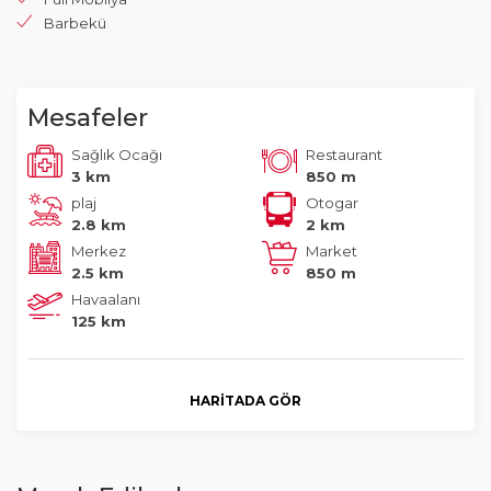
Barbekü
Mesafeler
Sağlık Ocağı
Restaurant
3 km
850 m
plaj
Otogar
2.8 km
2 km
Merkez
Market
2.5 km
850 m
Havaalanı
125 km
HARITADA GÖR