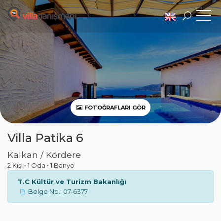
FOTOĞRAFLARI GÖR
Villa Patika 6
Kalkan / Kördere
2 Kişi
•
1 Oda
•
1 Banyo
T.C Kültür ve Turizm Bakanlığı
Belge No.: 07-6377