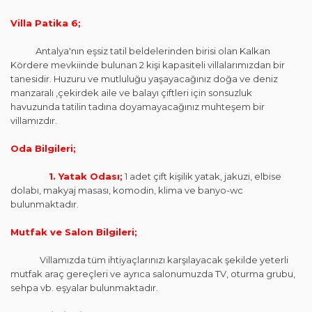
Villa Patika 6;
Antalya'nın eşsiz tatil beldelerinden birisi olan Kalkan
Kördere mevkiinde bulunan 2 kişi kapasiteli villalarımızdan bir
tanesidir. Huzuru ve mutluluğu yaşayacağınız doğa ve deniz
manzaralı ,çekirdek aile ve balayı çiftleri için sonsuzluk
havuzunda tatilin tadına doyamayacağınız muhteşem bir
villamızdır.
Oda Bilgileri;
1. Yatak Odası;
1 adet çift kişilik yatak, jakuzi, elbise
dolabı, makyaj masası, komodin, klima ve banyo-wc
bulunmaktadır.
Mutfak ve Salon Bilgileri;
Villamızda tüm ihtiyaçlarınızı karşılayacak şekilde yeterli
mutfak araç gereçleri ve ayrıca salonumuzda TV, oturma grubu,
sehpa vb. eşyalar bulunmaktadır.