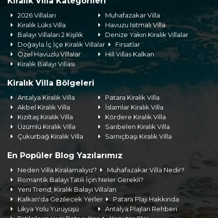
Kiralık Villa Kategorileri
2026 Villaları
Muhafazakar Villa
Kiralık Lüks Villa
Havuzu Isıtmalı Villa
Balayı Villaları 2 Kişilik
Denize Yakın Kiralık Villalar
Doğayla İç İçe Kiralık Villalar
Fırsatlar
Özel Havuzlu Villalar
Hill Villas Kalkan
Kiralık Balayı Villası
Kiralık Villa Bölgeleri
Antalya Kiralık Villa
Patara Kiralık Villa
Akbel Kiralık Villa
İslamlar Kiralık Villa
Kızıltaş Kiralık Villa
Kördere Kiralık Villa
Üzümlü Kiralık Villa
Sarıbelen Kiralık Villa
Çukurbağ Kiralık Villa
Sarnıçbaşı Kiralık Villa
En Popüler Blog Yazılarımız
Neden Villa Kiralamalıyız?
Muhafazakar Villa Nedir?
Romantik Balayı Tatili İçin Neler Gerekli?
Yeni Trend; Kiralık Balayı Villaları
Kalkan'da Gezilecek Yerler
Patara Plajı Hakkında
Likya Yolu Yürüyüşü
Antalya Plajları Rehberi