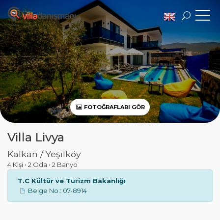
FOTOĞRAFLARI GÖR
Villa Livya
Kalkan / Yeşilköy
4 Kişi
•
2 Oda
•
2 Banyo
T.C Kültür ve Turizm Bakanlığı
Belge No.: 07-8914