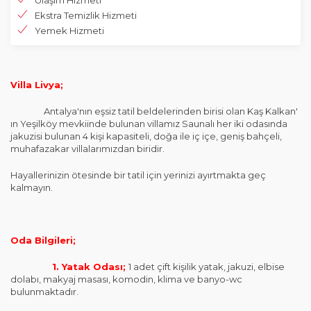
Ulaşım Hizmeti
Ekstra Temizlik Hizmeti
Yemek Hizmeti
Villa Livya;
Antalya'nın eşsiz tatil beldelerinden birisi olan Kaş Kalkan'
ın Yeşilköy mevkiinde bulunan villamız Saunalı her iki odasında
jakuzisi bulunan 4 kişi kapasiteli, doğa ile iç içe, geniş bahçeli,
muhafazakar villalarımızdan biridir.
Hayallerinizin ötesinde bir tatil için yerinizi ayırtmakta geç
kalmayın.
Oda Bilgileri;
1. Yatak Odası;
1 adet çift kişilik yatak, jakuzi, elbise
dolabı, makyaj masası, komodin, klima ve banyo-wc
bulunmaktadır.