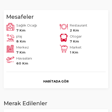
Mesafeler
Sağlık Ocağı
Restaurant
7 Km
2 Km
plaj
Otogar
8 Km
7 Km
Merkez
Market
7 Km
1 Km
Havaalanı
60 Km
HARITADA GÖR
Merak Edilenler