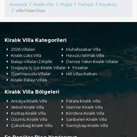
Anasayfa
Kiralık Villa
Muğla
Fethiye
Kayaköy
Villa Fidan Duo
Kiralık Villa Kategorileri
2026 Villaları
Muhafazakar Villa
Kiralık Lüks Villa
Havuzu Isıtmalı Villa
Balayı Villaları 2 Kişilik
Denize Yakın Kiralık Villalar
Doğayla İç İçe Kiralık Villalar
Fırsatlar
Özel Havuzlu Villalar
Hill Villas Kalkan
Kiralık Balayı Villası
Kiralık Villa Bölgeleri
Antalya Kiralık Villa
Patara Kiralık Villa
Akbel Kiralık Villa
İslamlar Kiralık Villa
Kızıltaş Kiralık Villa
Kördere Kiralık Villa
Üzümlü Kiralık Villa
Sarıbelen Kiralık Villa
Çukurbağ Kiralık Villa
Sarnıçbaşı Kiralık Villa