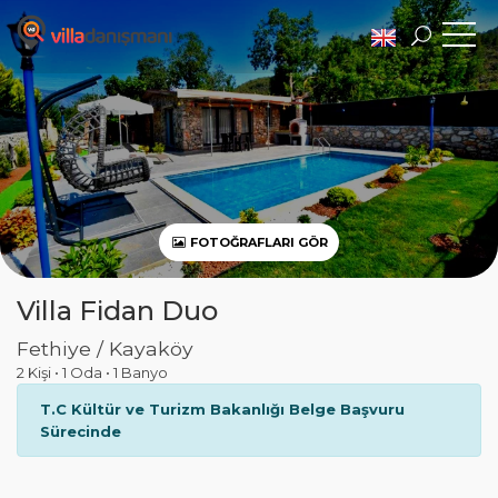
FOTOĞRAFLARI GÖR
Villa Fidan Duo
Fethiye / Kayaköy
2 Kişi
•
1 Oda
•
1 Banyo
T.C Kültür ve Turizm Bakanlığı Belge Başvuru
Sürecinde