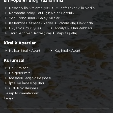
En Popüler Blog Yazılarımız
Neden Villa Kiralamalıyız?
Muhafazakar Villa Nedir?
Romantik Balayı Tatili İçin Neler Gerekli?
Yeni Trend; Kiralık Balayı Villaları
Kalkan'da Gezilecek Yerler
Patara Plajı Hakkında
Likya Yolu Yürüyüşü
Antalya Plajları Rehberi
Tatilcilerin Yeni Rotası; Kaş
Kaputaş Plajı
Kiralık Apartlar
Kalkan Kiralık Apart
Kaş Kiralık Apart
Kurumsal
Hakkımızda
Belgelerimiz
Mesafeli Satış Sözleşmesi
İptal ve İade Koşulları
Gizlilik Sözleşmesi
Hesap Numaralarımız
İletişim