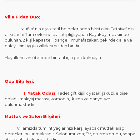
Villa Fidan Duo;
Muğla' nın eşsiz tatil beldelerinden birisi olan Fethiye' nin
eski tarihi Rum evlerine ev sahipliği yapan Kayaköy mevkiinde
bulunan, 2 kişi kapasiteli, bahçeli, muhafazakar, çekirdek aile ve
balayı için uygun villalarımızdan biridir.
Hayallerinizin ötesinde bir tatil için geç kalmayın.
Oda Bilgileri;
1. Yatak Odası;
1 adet çift kişilik yatak, jakuzi, elbise
dolabı, makyaj masası, komodin, klima ve banyo-wc
bulunmaktadır.
Mutfak ve Salon Bilgileri;
Villamızda tüm ihtiyaçlarınızı karşılayacak mutfak araç
gereçleri bulunmaktadır. Salonumuzda; TV, oturma grubu, sehpa
vb. eşyalar bulunmaktadır.