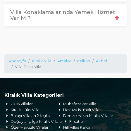
Villa Konaklamalarında Yemek Hizmeti
Var Mı?
Anasayfa
Kiralık Villa
Antalya
Kalkan
Akbel
Villa Casa Mila
Kiralık Villa Kategorileri
2026 Villaları
Muhafazakar Villa
Kiralık Lüks Villa
Havuzu Isıtmalı Villa
Balayı Villaları 2 Kişilik
Denize Yakın Kiralık Villalar
Doğayla İç İçe Kiralık Villalar
Fırsatlar
Özel Havuzlu Villalar
Hill Villas Kalkan