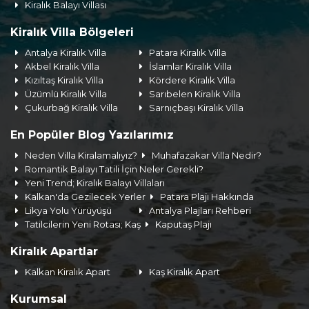
Kiralık Balayı Villası
Kiralık Villa Bölgeleri
Antalya Kiralık Villa
Patara Kiralık Villa
Akbel Kiralık Villa
İslamlar Kiralık Villa
Kızıltaş Kiralık Villa
Kördere Kiralık Villa
Üzümlü Kiralık Villa
Sarıbelen Kiralık Villa
Çukurbağ Kiralık Villa
Sarnıçbaşı Kiralık Villa
En Popüler Blog Yazılarımız
Neden Villa Kiralamalıyız?
Muhafazakar Villa Nedir?
Romantik Balayı Tatili İçin Neler Gerekli?
Yeni Trend; Kiralık Balayı Villaları
Kalkan'da Gezilecek Yerler
Patara Plajı Hakkında
Likya Yolu Yürüyüşü
Antalya Plajları Rehberi
Tatilcilerin Yeni Rotası; Kaş
Kaputaş Plajı
Kiralık Apartlar
Kalkan Kiralık Apart
Kaş Kiralık Apart
Kurumsal