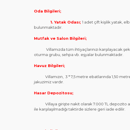
Oda Bilgileri;
1. Yatak Odası;
1 adet çift kişilik yatak,
bulunmaktadır.
Mutfak ve Salon Bilgileri;
Villamızda tüm ihtiyaçlarınızı karşılayacak şekil
oturma grubu, sehpa vb. eşyalar bulunmaktadır.
Havuz Bilgileri;
Villamızın, 3 * 7,5 metre ebatlarında 1,50 metre
jakuzimiz vardır.
Hasar Depozitosu;
Villaya girişte nakit olarak 7.000 TL depozito alı
ile karşılaşılmadığı taktirde sizlere geri iade edilir.