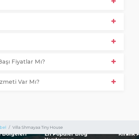
aşı Fiyatlar Mı?
zmeti Var Mı?
bel
Villa Shmayaa Tiny House
a Bölgeleri
En Popüler Blog
Kiralık 