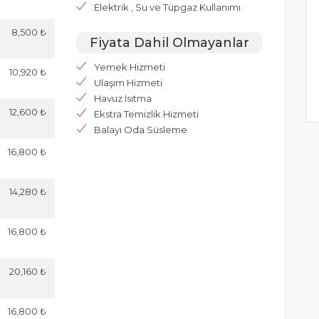
Elektrik , Su ve Tüpgaz Kullanımı
8,500 ₺
Fiyata Dahil Olmayanlar
Yemek Hizmeti
10,920 ₺
Ulaşım Hizmeti
Havuz Isıtma
12,600 ₺
Ekstra Temizlik Hizmeti
Balayı Oda Süsleme
16,800 ₺
14,280 ₺
16,800 ₺
20,160 ₺
16,800 ₺