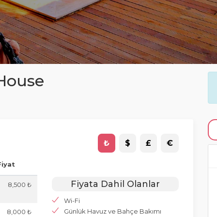
 House
₺
$
£
€
Fiyat
Fiyata Dahil Olanlar
8,500 ₺
Wi-Fi
Günlük Havuz ve Bahçe Bakımı
8,000 ₺