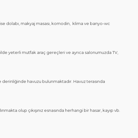
 elbise dolabı, makyaj masası, komodin, klima ve banyo-wc
de yeterli mutfak araç gereçleri ve ayrıca salonumuzda TV,
 derinliğinde havuzu bulunmaktadır. Havuz terasında
nmakta olup çıkışınız esnasında herhangi bir hasar, kayıp vb.