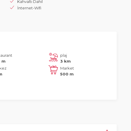
Kahvaltı Dahil
İnternet-Wifi
taurant
plaj
0 m
3 km
kez
Market
m
500 m