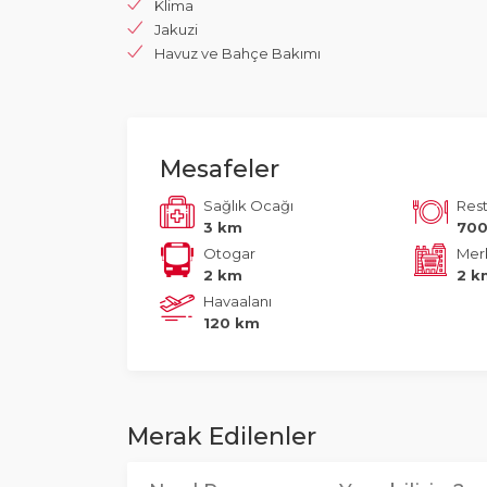
Klima
Jakuzi
Havuz ve Bahçe Bakımı
Mesafeler
Sağlık Ocağı
Res
3 km
70
Otogar
Mer
2 km
2 k
Havaalanı
120 km
Merak Edilenler