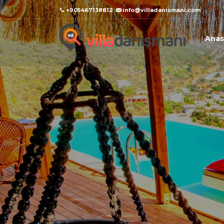
+905467138812
info@villadanismani.com
Anas