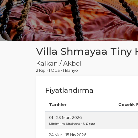
Villa Shmayaa Tiny
Kalkan / Akbel
2 Kişi
•
1 Oda
•
1 Banyo
Fiyatlandırma
Tarihler
Gecelik 
01 - 23 Mart 2026
Minimum Kiralama :
3 Gece
24 Mar - 15 Nis 2026