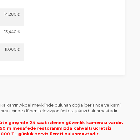
14,280 ₺
13,440 ₺
11,000 ₺
 Kalkan'ın Akbel mevkiinde bulunan doğa içerisinde ve kısmi
illamızın içinde dönen televizyon ünitesi, jakuzi bulunmaktadır.
ite girişinde 24 saat izlenen güvenlik kamerası vardır.
eki 50 m mesafede restoranımızda kahvaltı ücretsiz
 1,000 TL günlük servis ücreti bulunmaktadır.