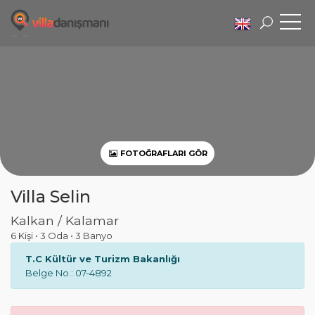
FOTOĞRAFLARI GÖR
Villa Selin
Kalkan / Kalamar
6 Kişi
•
3 Oda
•
3 Banyo
T.C Kültür ve Turizm Bakanlığı
Belge No.: 07-4892