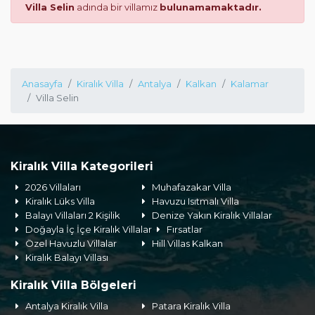
Villa Selin
adında bir villamız
bulunamamaktadır.
Anasayfa
Kiralık Villa
Antalya
Kalkan
Kalamar
Villa Selin
Kiralık Villa Kategorileri
2026 Villaları
Muhafazakar Villa
Kiralık Lüks Villa
Havuzu Isıtmalı Villa
Balayı Villaları 2 Kişilik
Denize Yakın Kiralık Villalar
Doğayla İç İçe Kiralık Villalar
Fırsatlar
Özel Havuzlu Villalar
Hill Villas Kalkan
Kiralık Balayı Villası
Kiralık Villa Bölgeleri
Antalya Kiralık Villa
Patara Kiralık Villa