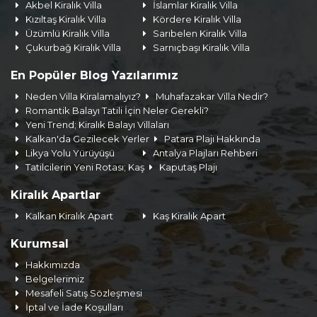
Akbel Kiralık Villa
İslamlar Kiralık Villa
Kızıltaş Kiralık Villa
Kördere Kiralık Villa
Üzümlü Kiralık Villa
Sarıbelen Kiralık Villa
Çukurbağ Kiralık Villa
Sarnıçbaşı Kiralık Villa
En Popüler Blog Yazılarımız
Neden Villa Kiralamalıyız?
Muhafazakar Villa Nedir?
Romantik Balayı Tatili İçin Neler Gerekli?
Yeni Trend; Kiralık Balayı Villaları
Kalkan'da Gezilecek Yerler
Patara Plajı Hakkında
Likya Yolu Yürüyüşü
Antalya Plajları Rehberi
Tatilcilerin Yeni Rotası; Kaş
Kaputaş Plajı
Kiralık Apartlar
Kalkan Kiralık Apart
Kaş Kiralık Apart
Kurumsal
Hakkımızda
Belgelerimiz
Mesafeli Satış Sözleşmesi
İptal ve İade Koşulları