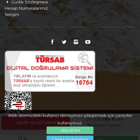
Gizlilik Sözleşmesi
Hesap Numaralarımız
İletişim
Web sitemizdeki kullanıcı deneyimini iyileştirmek için çerezler
Gecelik
286 ₺
'den
TALEP OLUŞTURUN
kullanıyoruz.
Başlayan Fiyatlar
ANLADIM
Çerez Aydınlatma