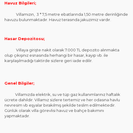
Havuz Bilgileri;
Villamızın, 3 * 7,5 metre ebatlarında 1,50 metre derinliğinde
havuzu bulunmaktadır. Havuz terasında jakuzimiz vardır.
Hasar Depozitosu;
Villaya girişte nakit olarak 7.000 TL depozito alınmakta
olup çıkışınız esnasında herhangi bir hasar, kayıp vb. ile
karşılaşılmadığı taktirde sizlere geri iade edilir.
Genel Bilgiler;
Villamızda elektrik, su ve tüp gaz kullanımlarınız haftalık
ücrete dahildir. Villamız sizlere tertemiz ve her odasına havlu
nevresim vb eşyalar bırakılmış şekilde teslim edilmektedir.
Günlük olarak villa görevlisi havuz ve bahçe bakımını
yapmaktadır.