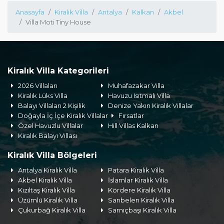
Anasayfa
Kiralık Villa
Antalya
Kalkan
Akbel
Villa Moti Tiny House
Kiralık Villa Kategorileri
2026 Villaları
Muhafazakar Villa
Kiralık Lüks Villa
Havuzu Isıtmalı Villa
Balayı Villaları 2 Kişilik
Denize Yakın Kiralık Villalar
Doğayla İç İçe Kiralık Villalar
Fırsatlar
Özel Havuzlu Villalar
Hill Villas Kalkan
Kiralık Balayı Villası
Kiralık Villa Bölgeleri
Antalya Kiralık Villa
Patara Kiralık Villa
Akbel Kiralık Villa
İslamlar Kiralık Villa
Kızıltaş Kiralık Villa
Kördere Kiralık Villa
Üzümlü Kiralık Villa
Sarıbelen Kiralık Villa
Çukurbağ Kiralık Villa
Sarnıçbaşı Kiralık Villa