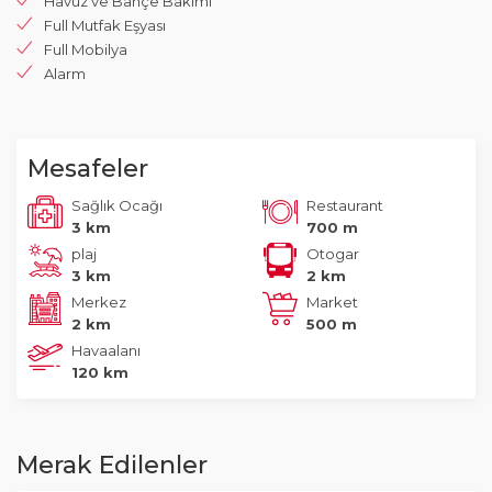
Havuz ve Bahçe Bakımı
Full Mutfak Eşyası
Full Mobilya
Alarm
Mesafeler
Sağlık Ocağı
Restaurant
3 km
700 m
plaj
Otogar
3 km
2 km
Merkez
Market
2 km
500 m
Havaalanı
120 km
Merak Edilenler