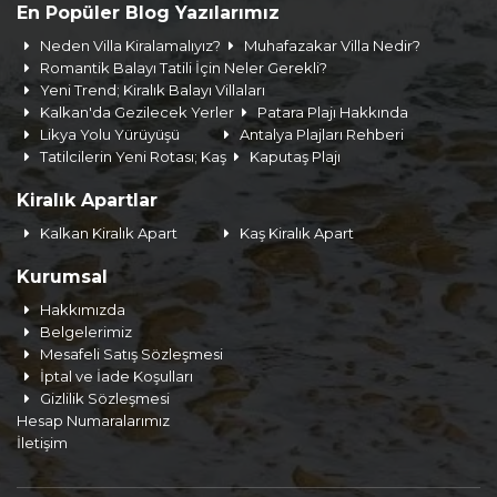
En Popüler Blog Yazılarımız
Neden Villa Kiralamalıyız?
Muhafazakar Villa Nedir?
Romantik Balayı Tatili İçin Neler Gerekli?
Yeni Trend; Kiralık Balayı Villaları
Kalkan'da Gezilecek Yerler
Patara Plajı Hakkında
Likya Yolu Yürüyüşü
Antalya Plajları Rehberi
Tatilcilerin Yeni Rotası; Kaş
Kaputaş Plajı
Kiralık Apartlar
Kalkan Kiralık Apart
Kaş Kiralık Apart
Kurumsal
Hakkımızda
Belgelerimiz
Mesafeli Satış Sözleşmesi
İptal ve İade Koşulları
Gizlilik Sözleşmesi
Hesap Numaralarımız
İletişim