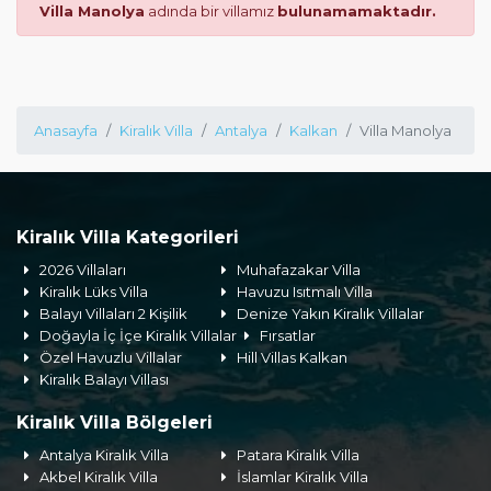
Villa Manolya
adında bir villamız
bulunamamaktadır.
Anasayfa
Kiralık Villa
Antalya
Kalkan
Villa Manolya
Kiralık Villa Kategorileri
2026 Villaları
Muhafazakar Villa
Kiralık Lüks Villa
Havuzu Isıtmalı Villa
Balayı Villaları 2 Kişilik
Denize Yakın Kiralık Villalar
Doğayla İç İçe Kiralık Villalar
Fırsatlar
Özel Havuzlu Villalar
Hill Villas Kalkan
Kiralık Balayı Villası
Kiralık Villa Bölgeleri
Antalya Kiralık Villa
Patara Kiralık Villa
Akbel Kiralık Villa
İslamlar Kiralık Villa