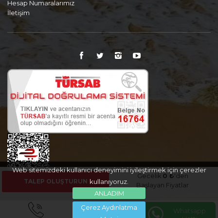
Hesap Numaralarımız
İletişim
Web sitemizdeki kullanıcı deneyimini iyileştirmek için çerezler
Gecelik
0 ₺
'den
TALEP OLUŞTURUN
kullanıyoruz.
Başlayan Fiyatlar
ANLADIM
Çerez Aydınlatma
Whatsapp