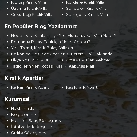
Kızıltaş Kiralık Villa
Kördere Kiralık Villa
Üzümlü Kiralık Villa
Sarıbelen Kiralık Villa
Çukurbağ Kiralık Villa
Sarnıçbaşı Kiralık Villa
En Popüler Blog Yazılarımız
Neden Villa Kiralamalıyız?
Muhafazakar Villa Nedir?
Romantik Balayı Tatili İçin Neler Gerekli?
Yeni Trend; Kiralık Balayı Villaları
Kalkan'da Gezilecek Yerler
Patara Plajı Hakkında
Likya Yolu Yürüyüşü
Antalya Plajları Rehberi
Tatilcilerin Yeni Rotası; Kaş
Kaputaş Plajı
Kiralık Apartlar
Kalkan Kiralık Apart
Kaş Kiralık Apart
Kurumsal
Hakkımızda
Belgelerimiz
Mesafeli Satış Sözleşmesi
İptal ve İade Koşulları
Gizlilik Sözleşmesi