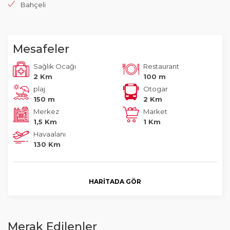
Bahçeli
Mesafeler
Sağlık Ocağı
Restaurant
2 Km
100 m
plaj
Otogar
150 m
2 Km
Merkez
Market
1,5 Km
1 Km
Havaalanı
130 Km
HARITADA GÖR
Merak Edilenler