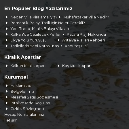
En Popüler Blog Yazılarımız
Neden Villa Kiralamalıyız?
Muhafazakar Villa Nedir?
Romantik Balayı Tatili İçin Neler Gerekli?
Yeni Trend; Kiralık Balayı Villaları
Kalkan'da Gezilecek Yerler
Patara Plajı Hakkında
Likya Yolu Yürüyüşü
Antalya Plajları Rehberi
Tatilcilerin Yeni Rotası; Kaş
Kaputaş Plajı
Kiralık Apartlar
Kalkan Kiralık Apart
Kaş Kiralık Apart
Kurumsal
Hakkımızda
Belgelerimiz
Mesafeli Satış Sözleşmesi
İptal ve İade Koşulları
Gizlilik Sözleşmesi
Hesap Numaralarımız
İletişim