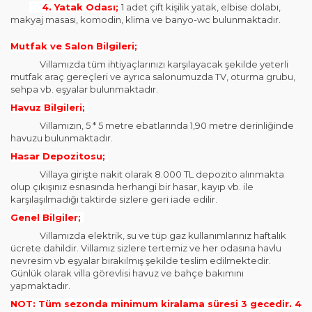
4. Yatak Odası;
1 adet çift kişilik yatak, elbise dolabı,
makyaj masası, komodin, klima ve banyo-wc bulunmaktadır.
Mutfak ve Salon Bilgileri;
Villamızda tüm ihtiyaçlarınızı karşılayacak şekilde yeterli
mutfak araç gereçleri ve ayrıca salonumuzda TV, oturma grubu,
sehpa vb. eşyalar bulunmaktadır.
Havuz Bilgileri;
Villamızın, 5 * 5 metre ebatlarında 1,90 metre derinliğinde
havuzu bulunmaktadır.
Hasar Depozitosu;
Villaya girişte nakit olarak 8.000 TL depozito alınmakta
olup çıkışınız esnasında herhangi bir hasar, kayıp vb. ile
karşılaşılmadığı taktirde sizlere geri iade edilir.
Genel Bilgiler;
Villamızda elektrik, su ve tüp gaz kullanımlarınız haftalık
ücrete dahildir. Villamız sizlere tertemiz ve her odasına havlu
nevresim vb eşyalar bırakılmış şekilde teslim edilmektedir.
Günlük olarak villa görevlisi havuz ve bahçe bakımını
yapmaktadır.
NOT: Tüm sezonda minimum kiralama süresi 3 gecedir. 4