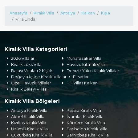
Anasayfa
Kiralık Villa
Antalya
Kalkan
Kışla
Villa Linda
Kiralık Villa Kategorileri
2026 Villaları
Muhafazakar Villa
Kiralık Lüks Villa
Havuzu Isıtmalı Villa
Balayı Villaları 2 Kişilik
Denize Yakın Kiralık Villalar
Doğayla İç İçe Kiralık Villalar
Fırsatlar
Özel Havuzlu Villalar
Hill Villas Kalkan
Kiralık Balayı Villası
Kiralık Villa Bölgeleri
Antalya Kiralık Villa
Patara Kiralık Villa
Akbel Kiralık Villa
İslamlar Kiralık Villa
Kızıltaş Kiralık Villa
Kördere Kiralık Villa
Üzümlü Kiralık Villa
Sarıbelen Kiralık Villa
Çukurbağ Kiralık Villa
Sarnıçbaşı Kiralık Villa