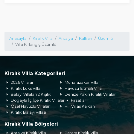
Anasayfa
Kiralık Villa
Antalya
Kalkan
Üzümlü
Villa Kırlangıç Üzümlü
Kiralık Villa Kategorileri
2026 Villaları
Muhafazakar Villa
Kiralık Lüks Villa
Havuzu Isıtmalı Villa
Balayı Villaları 2 Kişilik
Denize Yakın Kiralık Villalar
Doğayla İç İçe Kiralık Villalar
Fırsatlar
Özel Havuzlu Villalar
Hill Villas Kalkan
Kiralık Balayı Villası
Kiralık Villa Bölgeleri
Antalya Kiralık Villa
Patara Kiralık Villa