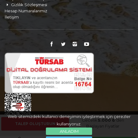
Gizlilik Sözleşmesi
Hesap Numaralarımız
İletişim
Web sitemizdeki kullanıcı deneyimini iyileştirmek için çerezler
Gecelik
5.000 ₺
'den
TALEP OLUŞTURUN
kullanıyoruz.
Başlayan Fiyatlar
ANLADIM