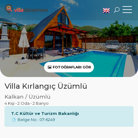
FOTOĞRAFLARI GÖR
Villa Kırlangıç Üzümlü
Kalkan / Üzümlü
4 Kişi
•
2 Oda
•
2 Banyo
T.C Kültür ve Turizm Bakanlığı
Belge No.: 07-6249