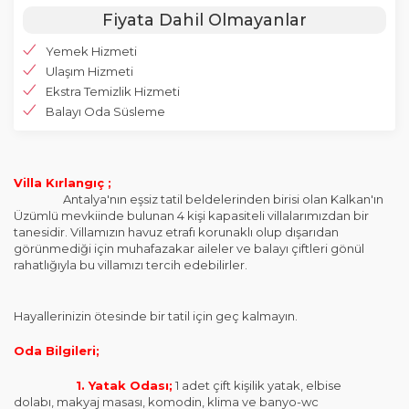
Fiyata Dahil Olmayanlar
Yemek Hizmeti
Ulaşım Hizmeti
Ekstra Temizlik Hizmeti
Balayı Oda Süsleme
Villa Kırlangıç ;
Antalya'nın eşsiz tatil beldelerinden birisi olan Kalkan'ın
Üzümlü mevkiinde bulunan 4 kişi kapasiteli villalarımızdan bir
tanesidir. Villamızın havuz etrafı korunaklı olup dışarıdan
görünmediği için muhafazakar aileler ve balayı çiftleri gönül
rahatlığıyla bu villamızı tercih edebilirler.
Hayallerinizin ötesinde bir tatil için geç kalmayın.
Oda Bilgileri;
1. Yatak Odası;
1 adet çift kişilik yatak, elbise
dolabı, makyaj masası, komodin, klima ve banyo-wc