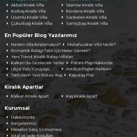
Akbel Kiralık Villa
İslamlar Kiralık Villa
Kızıltaş Kiralık Villa
Kördere Kiralık Villa
Üzümlü Kiralık Villa
Sarıbelen Kiralık Villa
Çukurbağ Kiralık Villa
Sarnıçbaşı Kiralık Villa
En Popüler Blog Yazılarımız
Neden Villa Kiralamalıyız?
Muhafazakar Villa Nedir?
Romantik Balayı Tatili İçin Neler Gerekli?
Yeni Trend; Kiralık Balayı Villaları
Kalkan'da Gezilecek Yerler
Patara Plajı Hakkında
Likya Yolu Yürüyüşü
Antalya Plajları Rehberi
Tatilcilerin Yeni Rotası; Kaş
Kaputaş Plajı
Kiralık Apartlar
Kalkan Kiralık Apart
Kaş Kiralık Apart
Kurumsal
Hakkımızda
Belgelerimiz
Mesafeli Satış Sözleşmesi
İptal ve İade Koşulları