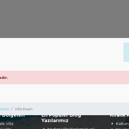
dır.
ümlü
Villa Kaan
a Bölgeleri
En Popüler Blog
Kiralık 
Yazılarımız
lık Villa
Kalkan 