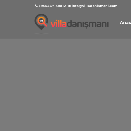
+905467138812
info@villadanismani.com
Anas