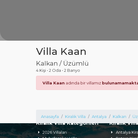
Villa Kaan
Kalkan / Üzümlü
4 Kişi
•
2 Oda
•
2 Banyo
Villa Kaan
adında bir villamız
bulunamamakta
Anasayfa
Kiralık Villa
Antalya
Kalkan
Üz
Kiralık Villa Kategorileri
Kiralık Vill
2026 Villaları
Antalya Kira