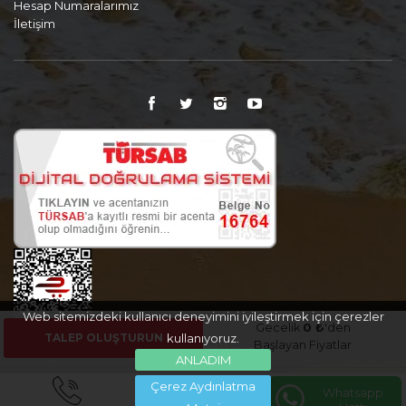
Hesap Numaralarımız
İletişim
Web sitemizdeki kullanıcı deneyimini iyileştirmek için çerezler
Gecelik
0 ₺
'den
TALEP OLUŞTURUN
kullanıyoruz.
Başlayan Fiyatlar
ANLADIM
Çerez Aydınlatma
Whatsapp