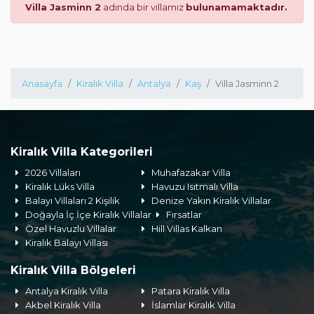
Villa Jasminn 2
adında bir villamız
bulunamamaktadır.
Anasayfa
Kiralık Villa
Antalya
Kaş
Villa Jasminn 2
Kiralık Villa Kategorileri
2026 Villaları
Muhafazakar Villa
Kiralık Lüks Villa
Havuzu Isıtmalı Villa
Balayı Villaları 2 Kişilik
Denize Yakın Kiralık Villalar
Doğayla İç İçe Kiralık Villalar
Fırsatlar
Özel Havuzlu Villalar
Hill Villas Kalkan
Kiralık Balayı Villası
Kiralık Villa Bölgeleri
Antalya Kiralık Villa
Patara Kiralık Villa
Akbel Kiralık Villa
İslamlar Kiralık Villa