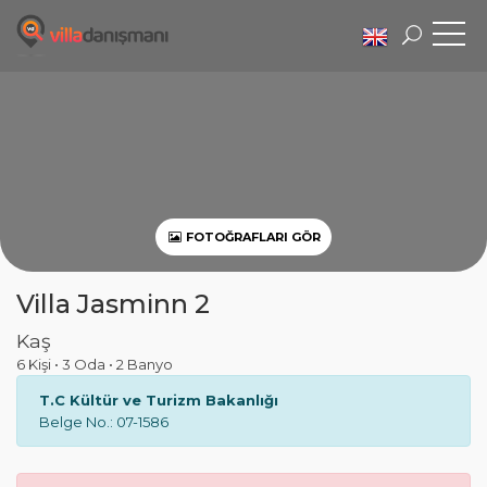
FOTOĞRAFLARI GÖR
Villa Jasminn 2
Kaş
6 Kişi
•
3 Oda
•
2 Banyo
T.C Kültür ve Turizm Bakanlığı
Belge No.: 07-1586