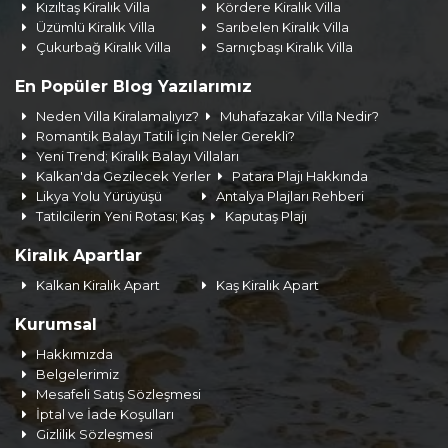
Kızıltaş Kiralık Villa
Kördere Kiralık Villa
Üzümlü Kiralık Villa
Sarıbelen Kiralık Villa
Çukurbağ Kiralık Villa
Sarnıçbaşı Kiralık Villa
En Popüler Blog Yazılarımız
Neden Villa Kiralamalıyız?
Muhafazakar Villa Nedir?
Romantik Balayı Tatili İçin Neler Gerekli?
Yeni Trend; Kiralık Balayı Villaları
Kalkan'da Gezilecek Yerler
Patara Plajı Hakkında
Likya Yolu Yürüyüşü
Antalya Plajları Rehberi
Tatilcilerin Yeni Rotası; Kaş
Kaputaş Plajı
Kiralık Apartlar
Kalkan Kiralık Apart
Kaş Kiralık Apart
Kurumsal
Hakkımızda
Belgelerimiz
Mesafeli Satış Sözleşmesi
İptal ve İade Koşulları
Gizlilik Sözleşmesi