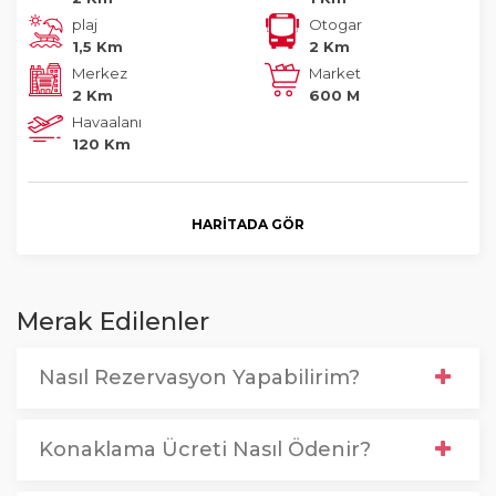
plaj
Otogar
1,5 Km
2 Km
Merkez
Market
2 Km
600 M
Havaalanı
120 Km
HARITADA GÖR
Merak Edilenler
Nasıl Rezervasyon Yapabilirim?
Konaklama Ücreti Nasıl Ödenir?