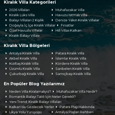
Kiralık Villa Kategorileri
2026 Villaları
Muhafazakar Villa
Kiralık Lüks Villa
Havuzu Isıtmalı Villa
Balayı Villaları 2 Kişilik
Denize Yakın Kiralık Villalar
Doğayla İç İçe Kiralık Villalar
Fırsatlar
Özel Havuzlu Villalar
Hill Villas Kalkan
Kiralık Balayı Villası
Kiralık Villa Bölgeleri
Antalya Kiralık Villa
Patara Kiralık Villa
Akbel Kiralık Villa
İslamlar Kiralık Villa
Kızıltaş Kiralık Villa
Kördere Kiralık Villa
Üzümlü Kiralık Villa
Sarıbelen Kiralık Villa
Çukurbağ Kiralık Villa
Sarnıçbaşı Kiralık Villa
En Popüler Blog Yazılarımız
Neden Villa Kiralamalıyız?
Muhafazakar Villa Nedir?
Romantik Balayı Tatili İçin Neler Gerekli?
Yeni Trend; Kiralık Balayı Villaları
Kalkan'da Gezilecek Yerler
Patara Plajı Hakkında
Likya Yolu Yürüyüşü
Antalya Plajları Rehberi