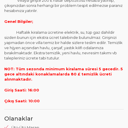
Villaya girişte 200 £ hasar depozitosu hesaba yatırılıp,
çıkışınızdan sonra herhangi bir problem tespit edilmezse paranız
hesabınıza yatırılır.
Genel Bilgiler;
Haftalık kiralama ücretine elektrik, su, tüp gaz dahildir
sizden bunun için ekstra ücret talebinde bulunulmaz. Girişinizi
yapmadan önce villa temiz bir halde sizlere teslim edilir. Temizlik
ve hijyen açısından havlu, çarşaf, yastık kılıfı odalarınıza
bırakılmaktadır. Ekstra temizlik, yeni havlu, nevresim takımı vb
talepleriniz ücrete tabi tutulur.
NOT: Tüm sezonda minimum kiralama süresi 5 gecedir. 5
gece altındaki konaklamalarda 80 £ temizlik ücreti
alınmaktadır.
Giriş Saati: 16:00
Çıkış Saati: 10:00
Olanaklar
Ütü-Ütü Masası