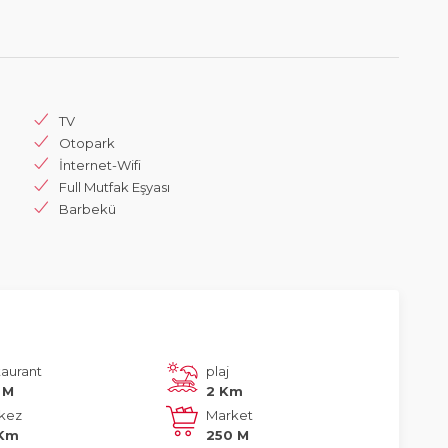
TV
Otopark
İnternet-Wifi
Full Mutfak Eşyası
Barbekü
taurant
plaj
 M
2 Km
kez
Market
 Km
250 M