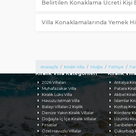
Belirtilen Konaklama Ücreti Kişi B
Villa Konaklamalarında Yemek Hi
Anasayfa
Kiralık Villa
Muğla
Fethiye
Far
Kiralık Villa Kategorileri
Kiralık Vill
2026 Villaları
Antalya Kira
Muhafazakar Villa
Patara Kiral
Kiralık Lüks Villa
Akbel Kiralı
Havuzu Isıtmalı Villa
İslamlar Kira
Balayı Villaları 2 Kişilik
Kızıltaş Kira
Denize Yakın Kiralık Villalar
Kördere Kira
Doğayla İç İçe Kiralık Villalar
Üzümlü Kiral
Fırsatlar
Sarıbelen Ki
Özel Havuzlu Villalar
Çukurbağ Ki