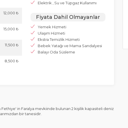
Elektrik , Su ve Tüpgaz Kullanımı
12,000 ₺
Fiyata Dahil Olmayanlar
Yemek Hizmeti
15,000 ₺
Ulaşım Hizmeti
Ekstra Temizlik Hizmeti
11,500 ₺
Bebek Yatağı ve Mama Sandalyesi
Balayı Oda Süsleme
8,500 ₺
thiye' in Faralya mevkiinde bulunan 2 kişilik kapasiteli deniz
arımızdan bir tanesidir.