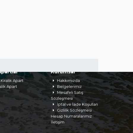
Apartlar
Kurumsal
Kiralık Apart
Hakkımızda
alık Apart
Belgelerimiz
Mesafeli Satış
Sözleşmesi
İptal ve İade Koşulları
Gizlilik Sözleşmesi
Hesap Numaralarımız
İletişim