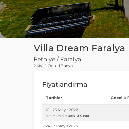
Villa Dream Faralya
Fethiye / Faralya
2 Kişi
•
1 Oda
•
1 Banyo
Fiyatlandırma
Tarihler
Gecelik 
01 - 23 Mayıs 2026
Minimum Kiralama :
3 Gece
24 - 31 Mayıs 2026