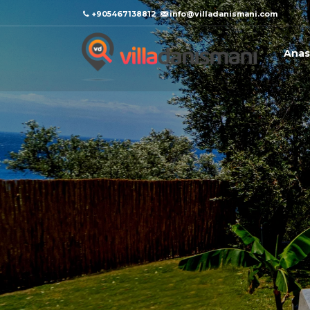
+905467138812
info@villadanismani.com
Anas