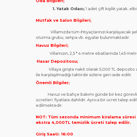
Oda Bilgileri;
1. Yatak Odası;
1 adet çift kişilik yatak, 
Mutfak ve Salon Bilgileri;
Villamızda tüm ihtiyaçlarınızı karşılayacak şekil
oturma grubu, sehpa vb. eşyalar bulunmaktadır.
Havuz Bilgileri;
Villamızın, 2,5 * 4 metre ebatlarında 1,45 metre
Hasar Depozitosu;
Villaya girişte nakit olarak 5,000 TL depozito alı
ile karşılaşılmadığı taktirde sizlere geri iade edilir.
Önemli Bilgiler;
Havuz ve bahçe bakımı günde bir kez görevliler ta
ücretleri fiyatlara dahildir. Ayrıca bir ücret talep 
edilmektedir.
NOT: Tüm sezonda minimum kiralama süresi 3
ekstra 4,000TL temizlik ücreti talep edilir.
Giriş Saati: 16:00