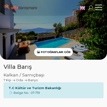
FOTOĞRAFLARI GÖR
Villa Barış
Kalkan / Sarnıçbaşı
7 Kişi
•
4 Oda
•
4 Banyo
T.C Kültür ve Turizm Bakanlığı
Belge No.: 07-719