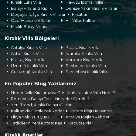
Kiralık Lüks Villa
Havuzu Isıtmalı Villa
Balayı Villaları 2 Kişilik
Denize Yakın Kiralık Villalar
Doğayla İç İçe Kiralık Villalar
Fırsatlar
Özel Havuzlu Villalar
Hill Villas Kalkan
Kiralık Balayı Villası
Kiralık Villa Bölgeleri
Antalya Kiralık Villa
Patara Kiralık Villa
Akbel Kiralık Villa
İslamlar Kiralık Villa
Kızıltaş Kiralık Villa
Kördere Kiralık Villa
Üzümlü Kiralık Villa
Sarıbelen Kiralık Villa
Çukurbağ Kiralık Villa
Sarnıçbaşı Kiralık Villa
En Popüler Blog Yazılarımız
Neden Villa Kiralamalıyız?
Muhafazakar Villa Nedir?
Romantik Balayı Tatili İçin Neler Gerekli?
Yeni Trend; Kiralık Balayı Villaları
Kalkan'da Gezilecek Yerler
Patara Plajı Hakkında
Likya Yolu Yürüyüşü
Antalya Plajları Rehberi
Tatilcilerin Yeni Rotası; Kaş
Kaputaş Plajı
Kiralık Apartlar