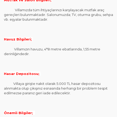
Mutfak ve Salon Bilgileri;
Villamızda tüm ihtiyaçlarınızı karşılayacak mutfak araç
gereçleri bulunmaktadır. Salonumuzda; TV, oturma grubu, sehpa
vb. eşyalar bulunmaktadır.
Havuz Bilgileri;
Villamızın havuzu, 4*8 metre ebatlarında, 1,55 metre
derinliğindedir.
Hasar Depozitosu;
Villaya girişte nakit olarak 5.000 TL hasar depozitosu
alınmakta olup çıkışınız esnasında herhangi bir problem tespit
edilmezse paranız geri iade edilecektir.
Önemli Bilgiler;