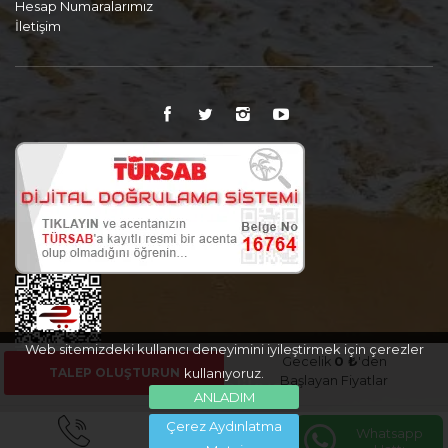
Hesap Numaralarımız
İletişim
Web sitemizdeki kullanıcı deneyimini iyileştirmek için çerezler
Gecelik
0 ₺
'den
TALEP OLUŞTURUN
kullanıyoruz.
Başlayan Fiyatlar
ANLADIM
Çerez Aydınlatma
Whatsapp