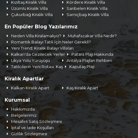
Kızıltaş Kiralık Villa
Kördere Kiralık Villa
Üzümlü Kiralık Villa
Sarıbelen Kiralık Villa
Çukurbağ Kiralık Villa
Sarnıçbaşı Kiralık Villa
En Popüler Blog Yazılarımız
Neden Villa Kiralamalıyız?
Muhafazakar Villa Nedir?
Romantik Balayı Tatili İçin Neler Gerekli?
Yeni Trend; Kiralık Balayı Villaları
Kalkan'da Gezilecek Yerler
Patara Plajı Hakkında
Likya Yolu Yürüyüşü
Antalya Plajları Rehberi
Tatilcilerin Yeni Rotası; Kaş
Kaputaş Plajı
Kiralık Apartlar
Kalkan Kiralık Apart
Kaş Kiralık Apart
Kurumsal
Hakkımızda
Belgelerimiz
Mesafeli Satış Sözleşmesi
İptal ve İade Koşulları
Gizlilik Sözleşmesi