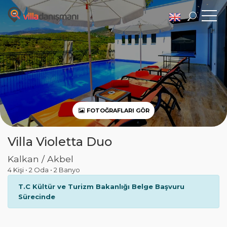
FOTOĞRAFLARI GÖR
Villa Violetta Duo
Kalkan / Akbel
4 Kişi
•
2 Oda
•
2 Banyo
T.C Kültür ve Turizm Bakanlığı Belge Başvuru
Sürecinde