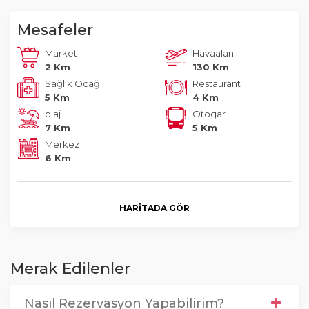
Mesafeler
Market
Havaalanı
2 Km
130 Km
Sağlık Ocağı
Restaurant
5 Km
4 Km
plaj
Otogar
7 Km
5 Km
Merkez
6 Km
HARITADA GÖR
Merak Edilenler
Nasıl Rezervasyon Yapabilirim?