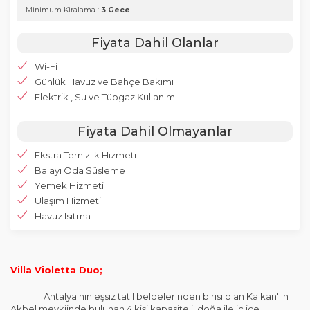
Minimum Kiralama :
3 Gece
Fiyata Dahil Olanlar
Wi-Fi
Günlük Havuz ve Bahçe Bakımı
Elektrik , Su ve Tüpgaz Kullanımı
Fiyata Dahil Olmayanlar
Ekstra Temizlik Hizmeti
Balayı Oda Süsleme
Yemek Hizmeti
Ulaşım Hizmeti
Havuz Isıtma
Villa Violetta Duo;
Antalya'nın eşsiz tatil beldelerinden birisi olan Kalkan' ın
Akbel mevkiinde bulunan 4 kişi kapasiteli, doğa ile iç içe,