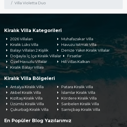
Villa Violetta Duo
Kiralık Villa Kategorileri
2026 Villaları
Muhafazakar Villa
Kiralık Lüks Villa
Havuzu Isıtmalı Villa
Balayı Villaları 2 Kişilik
Denize Yakın Kiralık Villalar
Doğayla İç İçe Kiralık Villalar
Fırsatlar
Özel Havuzlu Villalar
Hill Villas Kalkan
Kiralık Balayı Villası
Kiralık Villa Bölgeleri
Antalya Kiralık Villa
Patara Kiralık Villa
Akbel Kiralık Villa
İslamlar Kiralık Villa
Kızıltaş Kiralık Villa
Kördere Kiralık Villa
Üzümlü Kiralık Villa
Sarıbelen Kiralık Villa
Çukurbağ Kiralık Villa
Sarnıçbaşı Kiralık Villa
En Popüler Blog Yazılarımız