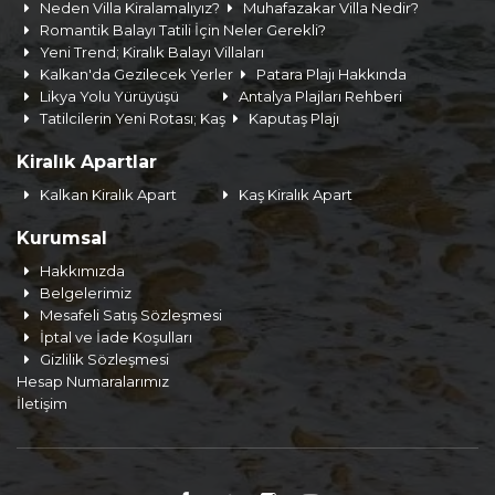
Neden Villa Kiralamalıyız?
Muhafazakar Villa Nedir?
Romantik Balayı Tatili İçin Neler Gerekli?
Yeni Trend; Kiralık Balayı Villaları
Kalkan'da Gezilecek Yerler
Patara Plajı Hakkında
Likya Yolu Yürüyüşü
Antalya Plajları Rehberi
Tatilcilerin Yeni Rotası; Kaş
Kaputaş Plajı
Kiralık Apartlar
Kalkan Kiralık Apart
Kaş Kiralık Apart
Kurumsal
Hakkımızda
Belgelerimiz
Mesafeli Satış Sözleşmesi
İptal ve İade Koşulları
Gizlilik Sözleşmesi
Hesap Numaralarımız
İletişim