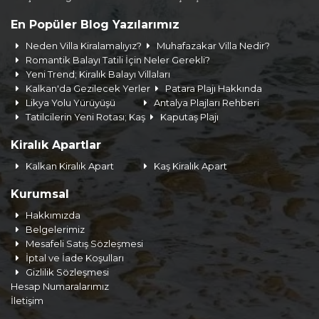
En Popüler Blog Yazılarımız
Neden Villa Kiralamalıyız?
Muhafazakar Villa Nedir?
Romantik Balayı Tatili İçin Neler Gerekli?
Yeni Trend; Kiralık Balayı Villaları
Kalkan'da Gezilecek Yerler
Patara Plajı Hakkında
Likya Yolu Yürüyüşü
Antalya Plajları Rehberi
Tatilcilerin Yeni Rotası; Kaş
Kaputaş Plajı
Kiralık Apartlar
Kalkan Kiralık Apart
Kaş Kiralık Apart
Kurumsal
Hakkımızda
Belgelerimiz
Mesafeli Satış Sözleşmesi
İptal ve İade Koşulları
Gizlilik Sözleşmesi
Hesap Numaralarımız
İletişim