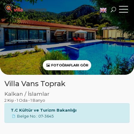
FOTOĞRAFLARI GÖR
Villa Vans Toprak
Kalkan / İslamlar
2 Kişi
•
1 Oda
•
1 Banyo
T.C Kültür ve Turizm Bakanlığı
Belge No.: 07-3645