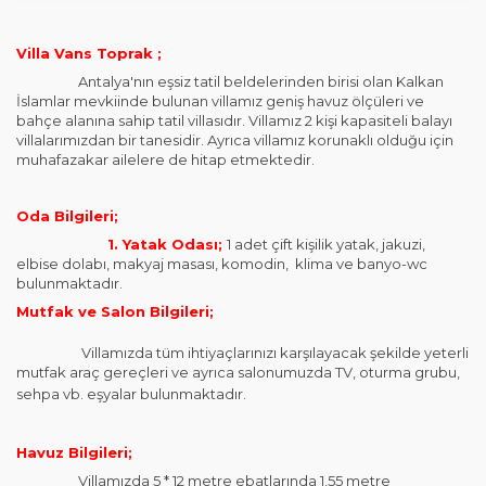
Villa Vans Toprak ;
Antalya'nın eşsiz tatil beldelerinden birisi olan Kalkan
İslamlar mevkiinde bulunan villamız geniş havuz ölçüleri ve
bahçe alanına sahip tatil villasıdır. Villamız 2 kişi kapasiteli balayı
villalarımızdan bir tanesidir. Ayrıca villamız korunaklı olduğu için
muhafazakar ailelere de hitap etmektedir.
Oda Bilgileri;
1. Yatak Odası;
1 adet çift kişilik yatak, jakuzi,
elbise dolabı, makyaj masası, komodin, klima ve banyo-wc
bulunmaktadır.
Mutfak ve Salon Bilgileri;
Villamızda tüm ihtiyaçlarınızı karşılayacak şekilde yeterli
mutfak araç gereçleri ve ayrıca salonumuzda TV, oturma grubu,
sehpa vb. eşyalar bulunmaktadır.
Havuz Bilgileri;
Villamızda 5 * 12 metre ebatlarında 1,55 metre