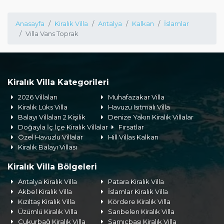
Anasayfa
Kiralık Villa
Antalya
Kalkan
İslamlar
Villa Vans Toprak
Kiralık Villa Kategorileri
2026 Villaları
Muhafazakar Villa
Kiralık Lüks Villa
Havuzu Isıtmalı Villa
Balayı Villaları 2 Kişilik
Denize Yakın Kiralık Villalar
Doğayla İç İçe Kiralık Villalar
Fırsatlar
Özel Havuzlu Villalar
Hill Villas Kalkan
Kiralık Balayı Villası
Kiralık Villa Bölgeleri
Antalya Kiralık Villa
Patara Kiralık Villa
Akbel Kiralık Villa
İslamlar Kiralık Villa
Kızıltaş Kiralık Villa
Kördere Kiralık Villa
Üzümlü Kiralık Villa
Sarıbelen Kiralık Villa
Çukurbağ Kiralık Villa
Sarnıçbaşı Kiralık Villa