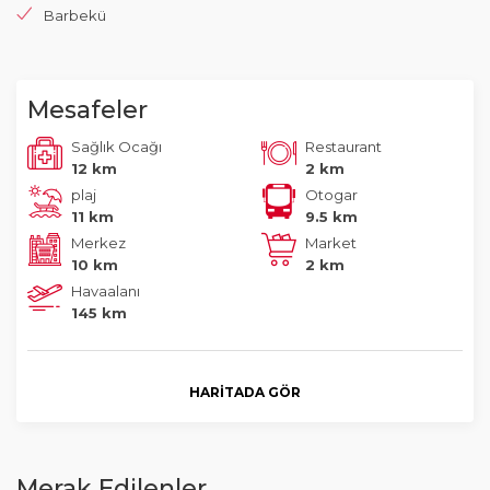
Barbekü
Mesafeler
Sağlık Ocağı
Restaurant
12 km
2 km
plaj
Otogar
11 km
9.5 km
Merkez
Market
10 km
2 km
Havaalanı
145 km
HARITADA GÖR
Merak Edilenler