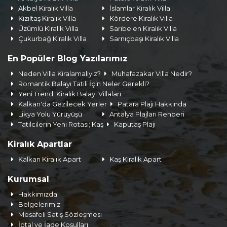
Akbel Kiralık Villa
İslamlar Kiralık Villa
Kızıltaş Kiralık Villa
Kördere Kiralık Villa
Üzümlü Kiralık Villa
Sarıbelen Kiralık Villa
Çukurbağ Kiralık Villa
Sarnıçbaşı Kiralık Villa
En Popüler Blog Yazılarımız
Neden Villa Kiralamalıyız?
Muhafazakar Villa Nedir?
Romantik Balayı Tatili İçin Neler Gerekli?
Yeni Trend; Kiralık Balayı Villaları
Kalkan'da Gezilecek Yerler
Patara Plajı Hakkında
Likya Yolu Yürüyüşü
Antalya Plajları Rehberi
Tatilcilerin Yeni Rotası; Kaş
Kaputaş Plajı
Kiralık Apartlar
Kalkan Kiralık Apart
Kaş Kiralık Apart
Kurumsal
Hakkımızda
Belgelerimiz
Mesafeli Satış Sözleşmesi
İptal ve İade Koşulları