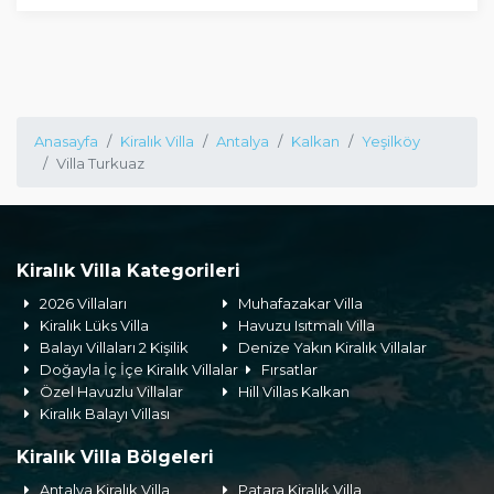
Anasayfa
Kiralık Villa
Antalya
Kalkan
Yeşilköy
Villa Turkuaz
Kiralık Villa Kategorileri
2026 Villaları
Muhafazakar Villa
Kiralık Lüks Villa
Havuzu Isıtmalı Villa
Balayı Villaları 2 Kişilik
Denize Yakın Kiralık Villalar
Doğayla İç İçe Kiralık Villalar
Fırsatlar
Özel Havuzlu Villalar
Hill Villas Kalkan
Kiralık Balayı Villası
Kiralık Villa Bölgeleri
Antalya Kiralık Villa
Patara Kiralık Villa