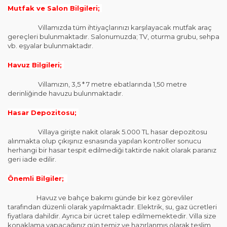
Mutfak ve Salon Bilgileri;
Villamızda tüm ihtiyaçlarınızı karşılayacak mutfak araç
gereçleri bulunmaktadır. Salonumuzda; TV, oturma grubu, sehpa
vb. eşyalar bulunmaktadır.
Havuz Bilgileri;
Villamızın, 3,5 * 7 metre ebatlarında 1,50 metre
derinliğinde havuzu bulunmaktadır.
Hasar Depozitosu;
Villaya girişte nakit olarak 5.000 TL hasar depozitosu
alınmakta olup çıkışınız esnasında yapılan kontroller sonucu
herhangi bir hasar tespit edilmediği taktirde nakit olarak paranız
geri iade edilir.
Önemli Bilgiler;
Havuz ve bahçe bakımı günde bir kez görevliler
tarafından düzenli olarak yapılmaktadır. Elektrik, su, gaz ücretleri
fiyatlara dahildir. Ayrıca bir ücret talep edilmemektedir. Villa size
konaklama yapacağınız gün temiz ve hazırlanmış olarak teslim