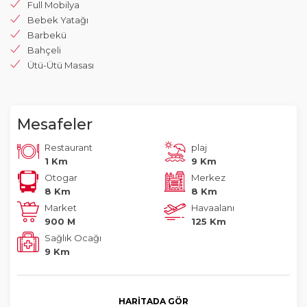
Full Mobilya
Bebek Yatağı
Barbekü
Bahçeli
Ütü-Ütü Masası
Mesafeler
Restaurant
plaj
1 Km
9 Km
Otogar
Merkez
8 Km
8 Km
Market
Havaalanı
900 M
125 Km
Sağlık Ocağı
9 Km
HARITADA GÖR