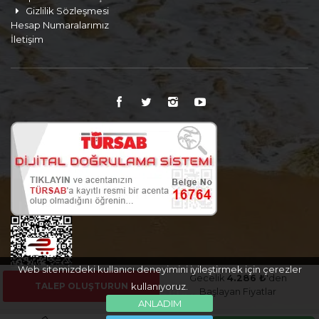
Gizlilik Sözleşmesi
Hesap Numaralarımız
İletişim
Web sitemizdeki kullanıcı deneyimini iyileştirmek için çerezler
Gecelik
4.286 ₺
'den
TALEP OLUŞTURUN
kullanıyoruz.
Başlayan Fiyatlar
ANLADIM