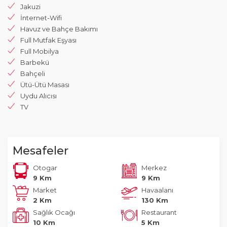
Jakuzi
İnternet-Wifi
Havuz ve Bahçe Bakımı
Full Mutfak Eşyası
Full Mobilya
Barbekü
Bahçeli
Ütü-Ütü Masası
Uydu Alıcısı
TV
Mesafeler
Otogar
Merkez
9 Km
9 Km
Market
Havaalanı
2 Km
130 Km
Sağlık Ocağı
Restaurant
10 Km
5 Km