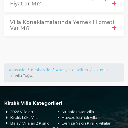
Fiyatlar Mı?
Villa Konaklamalarında Yemek Hizmeti
Var Mı?
Anasayfa
Kiralık Villa
Antalya
Kalkan
Üzümlü
Villa Tuğba
Kiralık Villa Kategorileri
2026 Villaları
Muhafazakar Villa
Kiralık Lüks Villa
Havuzu Isıtmalı Villa
Balayı Villaları 2 Kişilik
Denize Yakın Kiralık Villalar