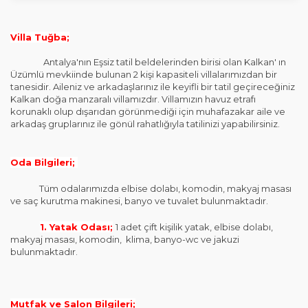
Villa Tuğba;
Antalya'nın Eşsiz tatil beldelerinden birisi olan Kalkan' ın
Üzümlü mevkiinde bulunan 2 kişi kapasiteli villalarımızdan bir
tanesidir. Aileniz ve arkadaşlarınız ile keyifli bir tatil geçireceğiniz
Kalkan doğa manzaralı villamızdır. Villamızın havuz etrafı
korunaklı olup dışarıdan görünmediği için muhafazakar aile ve
arkadaş gruplarınız ile gönül rahatlığıyla tatilinizi yapabilirsiniz.
Oda Bilgileri;
Tüm odalarımızda elbise dolabı, komodin, makyaj masası
ve saç kurutma makinesi, banyo ve tuvalet bulunmaktadır.
1. Yatak Odası;
1 adet çift kişilik yatak, elbise dolabı,
makyaj masası, komodin, klima, banyo-wc ve jakuzi
bulunmaktadır.
Mutfak ve Salon Bilgileri;