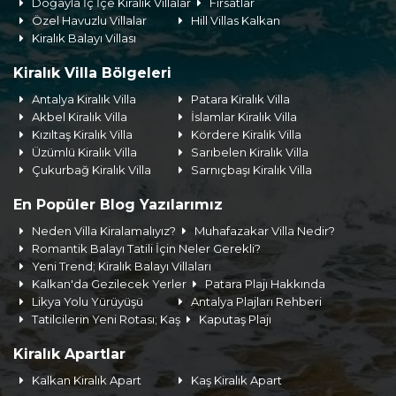
Doğayla İç İçe Kiralık Villalar
Fırsatlar
Özel Havuzlu Villalar
Hill Villas Kalkan
Kiralık Balayı Villası
Kiralık Villa Bölgeleri
Antalya Kiralık Villa
Patara Kiralık Villa
Akbel Kiralık Villa
İslamlar Kiralık Villa
Kızıltaş Kiralık Villa
Kördere Kiralık Villa
Üzümlü Kiralık Villa
Sarıbelen Kiralık Villa
Çukurbağ Kiralık Villa
Sarnıçbaşı Kiralık Villa
En Popüler Blog Yazılarımız
Neden Villa Kiralamalıyız?
Muhafazakar Villa Nedir?
Romantik Balayı Tatili İçin Neler Gerekli?
Yeni Trend; Kiralık Balayı Villaları
Kalkan'da Gezilecek Yerler
Patara Plajı Hakkında
Likya Yolu Yürüyüşü
Antalya Plajları Rehberi
Tatilcilerin Yeni Rotası; Kaş
Kaputaş Plajı
Kiralık Apartlar
Kalkan Kiralık Apart
Kaş Kiralık Apart