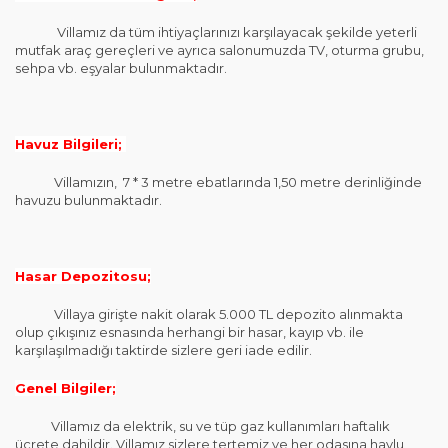
Villamız da tüm ihtiyaçlarınızı karşılayacak şekilde yeterli
mutfak araç gereçleri ve ayrıca salonumuzda TV, oturma grubu,
sehpa vb. eşyalar bulunmaktadır.
Havuz Bilgileri;
Villamızın, 7 * 3 metre ebatlarında 1,50 metre derinliğinde
havuzu bulunmaktadır.
Hasar Depozitosu;
Villaya girişte nakit olarak 5.000 TL depozito alınmakta
olup çıkışınız esnasında herhangi bir hasar, kayıp vb. ile
karşılaşılmadığı taktirde sizlere geri iade edilir.
Genel Bilgiler;
Villamız da elektrik, su ve tüp gaz kullanımları haftalık
ücrete dahildir. Villamız sizlere tertemiz ve her odasına havlu