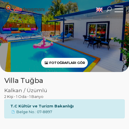
FOTOĞRAFLARI GÖR
Villa Tuğba
Kalkan / Üzümlü
2 Kişi
•
1 Oda
•
1 Banyo
T.C Kültür ve Turizm Bakanlığı
Belge No.: 07-8897