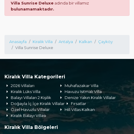
Villa Sunrise Deluxe
adında bir villamız
bulunamamaktadır.
Anasayfa
Kiralık Villa
Antalya
Kalkan
Çayköy
Villa Sunrise Deluxe
Kiralık Villa Kategorileri
2026 Villaları
Muhafazakar Villa
Kiralık Lüks Villa
Havuzu Isıtmalı Villa
Balayı Villaları 2 Kişilik
Denize Yakın Kiralık Villalar
Doğayla İç İçe Kiralık Villalar
Fırsatlar
Özel Havuzlu Villalar
Hill Villas Kalkan
Kiralık Balayı Villası
Kiralık Villa Bölgeleri