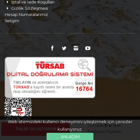
İptal ve İade Koşulları
Gizlilik Sözleşmesi
Hesap Numaralarımız
İletişim
Web sitemizdeki kullanıcı deneyimini iyileştirmek için çerezler
Gecelik
0 ₺
'den
TALEP OLUŞTURUN
kullanıyoruz.
Başlayan Fiyatlar
ANLADIM