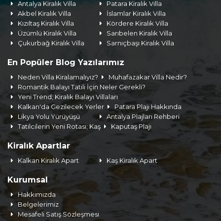
Antalya Kiralık Villa
Patara Kiralık Villa
Akbel Kiralık Villa
İslamlar Kiralık Villa
Kızıltaş Kiralık Villa
Kördere Kiralık Villa
Üzümlü Kiralık Villa
Sarıbelen Kiralık Villa
Çukurbağ Kiralık Villa
Sarnıçbaşı Kiralık Villa
En Popüler Blog Yazılarımız
Neden Villa Kiralamalıyız?
Muhafazakar Villa Nedir?
Romantik Balayı Tatili İçin Neler Gerekli?
Yeni Trend; Kiralık Balayı Villaları
Kalkan'da Gezilecek Yerler
Patara Plajı Hakkında
Likya Yolu Yürüyüşü
Antalya Plajları Rehberi
Tatilcilerin Yeni Rotası; Kaş
Kaputaş Plajı
Kiralık Apartlar
Kalkan Kiralık Apart
Kaş Kiralık Apart
Kurumsal
Hakkımızda
Belgelerimiz
Mesafeli Satış Sözleşmesi