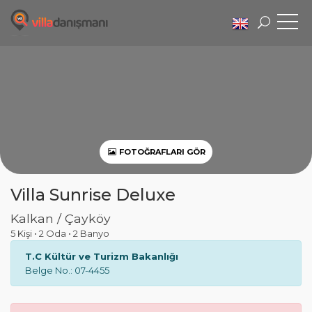
FOTOĞRAFLARI GÖR
Villa Sunrise Deluxe
Kalkan / Çayköy
5 Kişi
•
2 Oda
•
2 Banyo
T.C Kültür ve Turizm Bakanlığı
Belge No.: 07-4455