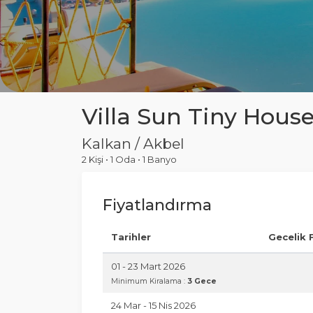
Villa Sun Tiny Hous
Kalkan / Akbel
2 Kişi
•
1 Oda
•
1 Banyo
Fiyatlandırma
Tarihler
Gecelik 
01 - 23 Mart 2026
Minimum Kiralama :
3 Gece
24 Mar - 15 Nis 2026