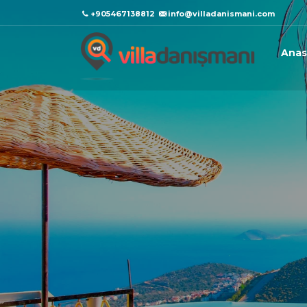
+905467138812
info@villadanismani.com
Anas