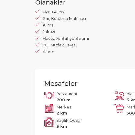
Olanaklar
Uydu Alıcısı
Saç Kurutma Makinası
Klima
Jakuzi
Havuz ve Bahçe Bakımı
Full Mutfak Eşyası
Alarm
Mesafeler
Restaurant
plaj
700 m
3 k
Merkez
Mar
2 km
500
Sağlık Ocağı
3 km