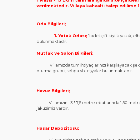
1 Mayıs - 15 Ekim tarih aralığında site içind
verilmektedir.
Villaya kahvaltı talep edilirse
Oda Bilgileri;
1. Yatak Odası;
1 adet çift kişilik yatak,
bulunmaktadır.
Mutfak ve Salon Bilgileri;
Villamızda tüm ihtiyaçlarınızı karşılayacak şekil
oturma grubu, sehpa vb. eşyalar bulunmaktadır.
Havuz Bilgileri;
Villamızın, 3 * 7,5 metre ebatlarında 1,50 metre
jakuzimiz vardır.
Hasar Depozitosu;