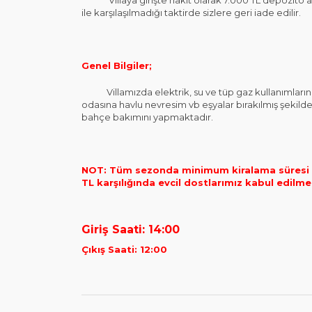
Villaya girişte nakit olarak 7.000 TL depozito alı
ile karşılaşılmadığı taktirde sizlere geri iade edilir.
Genel Bilgiler;
Villamızda elektrik, su ve tüp gaz kullanımlarınız h
odasına havlu nevresim vb eşyalar bırakılmış şekilde
bahçe bakımını yapmaktadır.
NOT: Tüm sezonda minimum kiralama süresi 3 
TL karşılığında evcil dostlarımız kabul edilme
Giriş Saati: 14:00
Çıkış Saati: 12:00