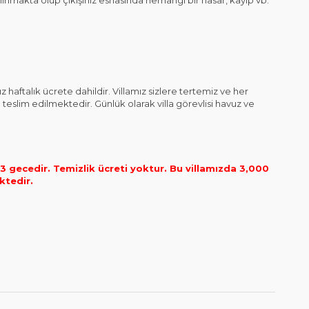
nmakta olup çıkışınız esnasında herhangi bir hasar, kayıp vb.
aftalık ücrete dahildir. Villamız sizlere tertemiz ve her
 teslim edilmektedir. Günlük olarak villa görevlisi havuz ve
gecedir. Temizlik ücreti yoktur.
Bu villamızda 3,000
ktedir.