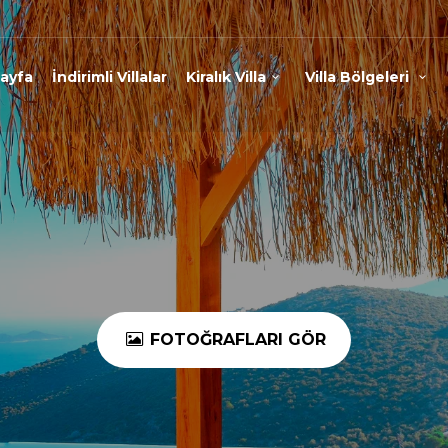
ayfa
İndirimli Villalar
Kiralık Villa
Villa Bölgeleri
FOTOĞRAFLARI GÖR