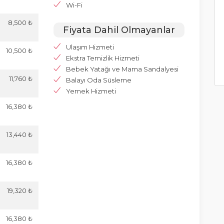
Wi-Fi
8,500 ₺
Fiyata Dahil Olmayanlar
Ulaşım Hizmeti
10,500 ₺
Ekstra Temizlik Hizmeti
Bebek Yatağı ve Mama Sandalyesi
11,760 ₺
Balayı Oda Süsleme
Yemek Hizmeti
16,380 ₺
13,440 ₺
16,380 ₺
19,320 ₺
16,380 ₺