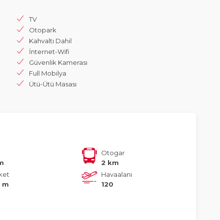
TV
Otopark
Kahvaltı Dahil
İnternet-Wifi
Güvenlik Kamerası
Full Mobilya
Ütü-Ütü Masası
Otogar
m
2 km
ket
Havaalanı
 m
120