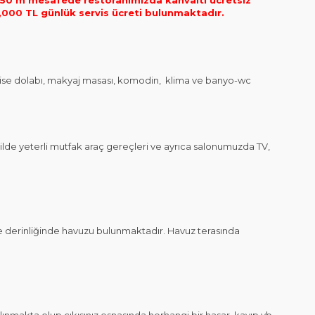
eki 50 m mesafede restoranımızda kahvaltı ücretsiz
 1,000 TL günlük servis ücreti bulunmaktadır.
 elbise dolabı, makyaj masası, komodin, klima ve banyo-wc
de yeterli mutfak araç gereçleri ve ayrıca salonumuzda TV,
 derinliğinde havuzu bulunmaktadır. Havuz terasında