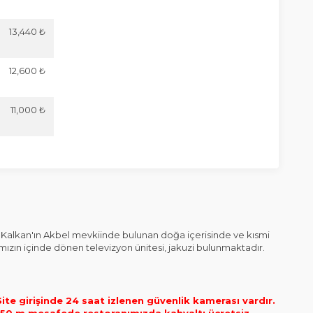
13,440 ₺
12,600 ₺
11,000 ₺
 Kalkan'ın Akbel mevkiinde bulunan doğa içerisinde ve kısmi
illamızın içinde dönen televizyon ünitesi, jakuzi bulunmaktadır.
ite girişinde 24 saat izlenen güvenlik kamerası vardır.