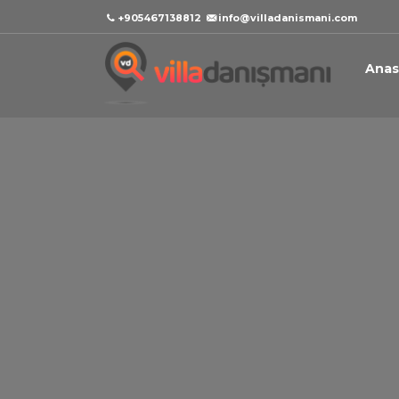
+905467138812
info@villadanismani.com
Anas