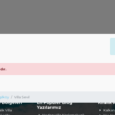
ır.
şilköy
Villa Sevil
a Bölgeleri
En Popüler Blog
Kiralık 
Yazılarımız
lık Villa
Kalkan 