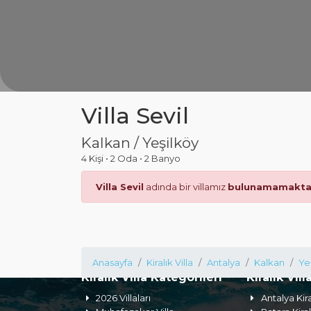
Villa Sevil
Kalkan / Yeşilköy
4 Kişi
•
2 Oda
•
2 Banyo
Villa Sevil
adında bir villamız
bulunamamaktad
Anasayfa
Kiralık Villa
Antalya
Kalkan
Ye
Kiralık Villa Kategorileri
Kiralık Vill
2026 Villaları
Antalya Kira