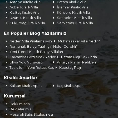
Antalya Kiralık Villa
Patara Kiralık Villa
Akbel Kiralık Villa
İslamlar Kiralık Villa
Kızıltaş Kiralık Villa
Kördere Kiralık Villa
Üzümlü Kiralık Villa
Sarıbelen Kiralık Villa
Çukurbağ Kiralık Villa
Sarnıçbaşı Kiralık Villa
En Popüler Blog Yazılarımız
Neden Villa Kiralamalıyız?
Muhafazakar Villa Nedir?
Romantik Balayı Tatili İçin Neler Gerekli?
Yeni Trend; Kiralık Balayı Villaları
Kalkan'da Gezilecek Yerler
Patara Plajı Hakkında
Likya Yolu Yürüyüşü
Antalya Plajları Rehberi
Tatilcilerin Yeni Rotası; Kaş
Kaputaş Plajı
Kiralık Apartlar
Kalkan Kiralık Apart
Kaş Kiralık Apart
Kurumsal
Hakkımızda
Belgelerimiz
Mesafeli Satış Sözleşmesi