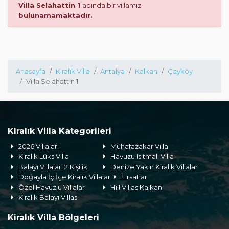
Villa Selahattin 1
adında bir villamız
bulunamamaktadır.
Anasayfa
Kiralık Villa
Antalya
Kalkan
Çayköy
Villa Selahattin 1
Kiralık Villa Kategorileri
2026 Villaları
Muhafazakar Villa
Kiralık Lüks Villa
Havuzu Isıtmalı Villa
Balayı Villaları 2 Kişilik
Denize Yakın Kiralık Villalar
Doğayla İç İçe Kiralık Villalar
Fırsatlar
Özel Havuzlu Villalar
Hill Villas Kalkan
Kiralık Balayı Villası
Kiralık Villa Bölgeleri