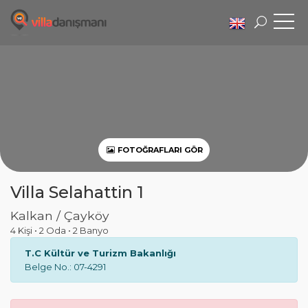
FOTOĞRAFLARI GÖR
Villa Selahattin 1
Kalkan / Çayköy
4 Kişi
•
2 Oda
•
2 Banyo
T.C Kültür ve Turizm Bakanlığı
Belge No.: 07-4291