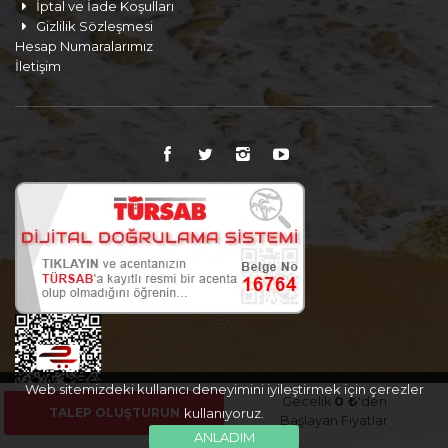
İptal ve İade Koşulları
Gizlilik Sözleşmesi
Hesap Numaralarımız
İletişim
Web sitemizdeki kullanıcı deneyimini iyileştirmek için çerezler
Gecelik
0 ₺
'den
TALEP OLUŞTURUN
kullanıyoruz.
Başlayan Fiyatlar
ANLADIM