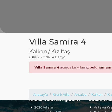
Villa Samira 4
Kalkan / Kızıltaş
6 Kişi
•
3 Oda
•
4 Banyo
Villa Samira 4
adında bir villamız
bulunamama
Anasayfa
Kiralık Villa
Antalya
Kalkan
Kız
Kiralık Villa Kategorileri
Kiralık Vill
2026 Villaları
Antalya Kira