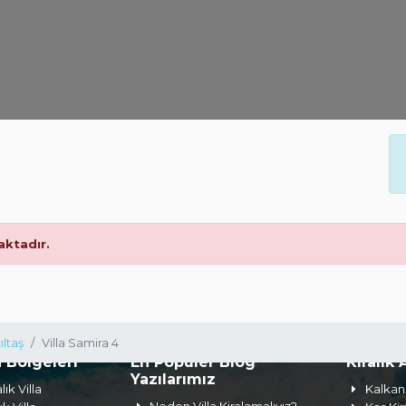
ktadır.
ıltaş
Villa Samira 4
a Bölgeleri
En Popüler Blog
Kiralık 
Yazılarımız
lık Villa
Kalkan 