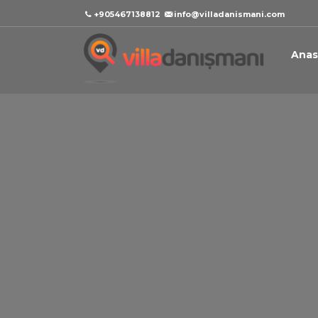
+905467138812
info@villadanismani.com
Anas