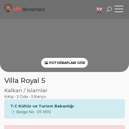
FOTOĞRAFLARI GÖR
Villa Royal 5
Kalkan / İslamlar
6 Kişi
•
3 Oda
•
3 Banyo
T.C Kültür ve Turizm Bakanlığı
Belge No.: 07-3572