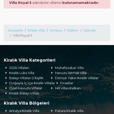
Villa Royal 5
adında bir villamız
bulunamamaktadır.
Anasayfa
Kiralık Villa
Antalya
Kalkan
İslamlar
Villa Royal 5
Kiralık Villa Kategorileri
2026 Villaları
Muhafazakar Villa
Kiralık Lüks Villa
Havuzu Isıtmalı Villa
Balayı Villaları 2 Kişilik
Denize Yakın Kiralık Villalar
Doğayla İç İçe Kiralık Villalar
Fırsatlar
Özel Havuzlu Villalar
Hill Villas Kalkan
Kiralık Balayı Villası
Kiralık Villa Bölgeleri
Antalya Kiralık Villa
Patara Kiralık Villa