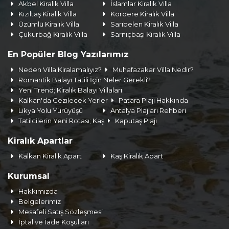
Akbel Kiralık Villa
İslamlar Kiralık Villa
Kızıltaş Kiralık Villa
Kördere Kiralık Villa
Üzümlü Kiralık Villa
Sarıbelen Kiralık Villa
Çukurbağ Kiralık Villa
Sarnıçbaşı Kiralık Villa
En Popüler Blog Yazılarımız
Neden Villa Kiralamalıyız?
Muhafazakar Villa Nedir?
Romantik Balayı Tatili İçin Neler Gerekli?
Yeni Trend; Kiralık Balayı Villaları
Kalkan'da Gezilecek Yerler
Patara Plajı Hakkında
Likya Yolu Yürüyüşü
Antalya Plajları Rehberi
Tatilcilerin Yeni Rotası; Kaş
Kaputaş Plajı
Kiralık Apartlar
Kalkan Kiralık Apart
Kaş Kiralık Apart
Kurumsal
Hakkımızda
Belgelerimiz
Mesafeli Satış Sözleşmesi
İptal ve İade Koşulları