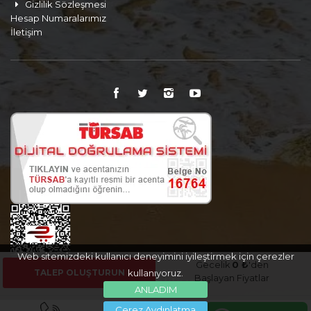
Gizlilik Sözleşmesi
Hesap Numaralarımız
İletişim
Web sitemizdeki kullanıcı deneyimini iyileştirmek için çerezler
Gecelik
0 ₺
'den
TALEP OLUŞTURUN
kullanıyoruz.
Başlayan Fiyatlar
ANLADIM
Çerez Aydınlatma