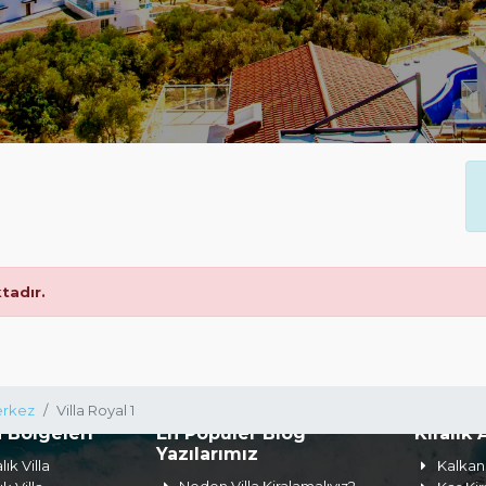
adır.
rkez
Villa Royal 1
a Bölgeleri
En Popüler Blog
Kiralık 
Yazılarımız
lık Villa
Kalkan 