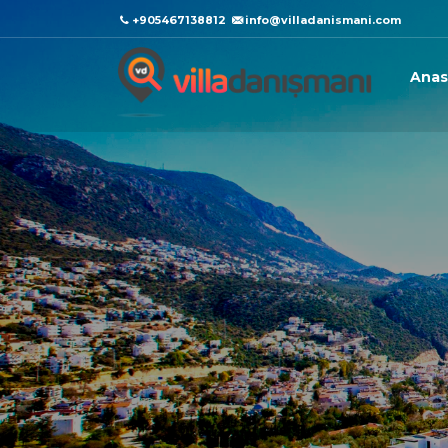
+905467138812
info@villadanismani.com
Anas