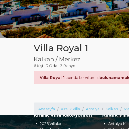
Villa Royal 1
Kalkan / Merkez
6 Kişi
•
3 Oda
•
3 Banyo
Villa Royal 1
adında bir villamız
bulunamamakt
Anasayfa
Kiralık Villa
Antalya
Kalkan
Me
Kiralık Villa Kategorileri
Kiralık Vill
2026 Villaları
Antalya Kira