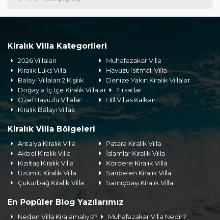
Kiralık Villa Kategorileri
2026 Villaları
Muhafazakar Villa
Kiralık Lüks Villa
Havuzu Isıtmalı Villa
Balayı Villaları 2 Kişilik
Denize Yakın Kiralık Villalar
Doğayla İç İçe Kiralık Villalar
Fırsatlar
Özel Havuzlu Villalar
Hill Villas Kalkan
Kiralık Balayı Villası
Kiralık Villa Bölgeleri
Antalya Kiralık Villa
Patara Kiralık Villa
Akbel Kiralık Villa
İslamlar Kiralık Villa
Kızıltaş Kiralık Villa
Kördere Kiralık Villa
Üzümlü Kiralık Villa
Sarıbelen Kiralık Villa
Çukurbağ Kiralık Villa
Sarnıçbaşı Kiralık Villa
En Popüler Blog Yazılarımız
Neden Villa Kiralamalıyız?
Muhafazakar Villa Nedir?