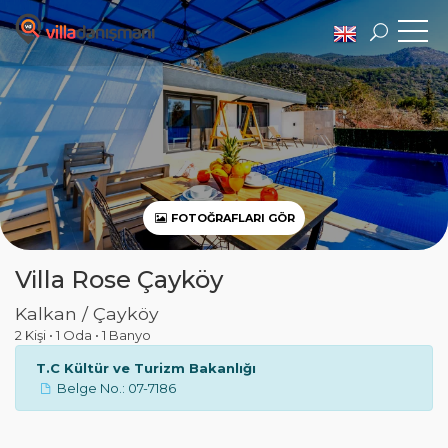
FOTOĞRAFLARI GÖR
Villa Rose Çayköy
Kalkan / Çayköy
2 Kişi
•
1 Oda
•
1 Banyo
T.C Kültür ve Turizm Bakanlığı
Belge No.: 07-7186