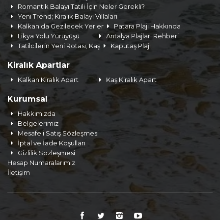
Romantik Balayı Tatili İçin Neler Gerekli?
Yeni Trend; Kiralık Balayı Villaları
Kalkan'da Gezilecek Yerler
Patara Plajı Hakkında
Likya Yolu Yürüyüşü
Antalya Plajları Rehberi
Tatilcilerin Yeni Rotası; Kaş
Kaputaş Plajı
Kiralık Apartlar
Kalkan Kiralık Apart
Kaş Kiralık Apart
Kurumsal
Hakkımızda
Belgelerimiz
Mesafeli Satış Sözleşmesi
İptal ve İade Koşulları
Gizlilik Sözleşmesi
Hesap Numaralarımız
İletişim