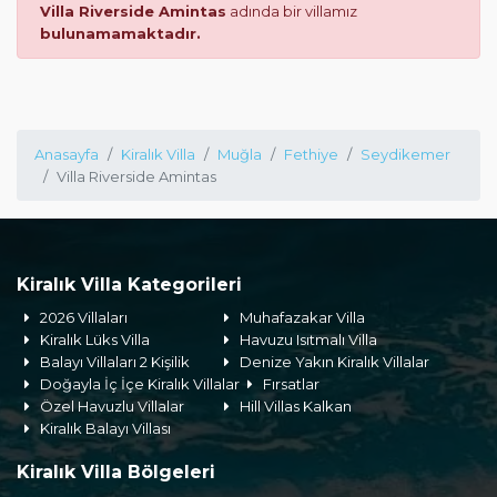
Villa Riverside Amintas
adında bir villamız
bulunamamaktadır.
Anasayfa
Kiralık Villa
Muğla
Fethiye
Seydikemer
Villa Riverside Amintas
Kiralık Villa Kategorileri
2026 Villaları
Muhafazakar Villa
Kiralık Lüks Villa
Havuzu Isıtmalı Villa
Balayı Villaları 2 Kişilik
Denize Yakın Kiralık Villalar
Doğayla İç İçe Kiralık Villalar
Fırsatlar
Özel Havuzlu Villalar
Hill Villas Kalkan
Kiralık Balayı Villası
Kiralık Villa Bölgeleri