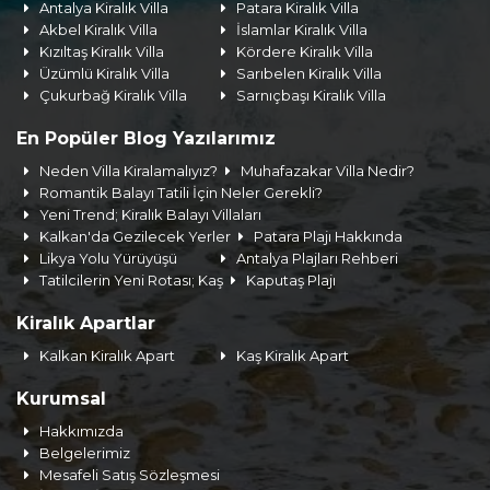
Antalya Kiralık Villa
Patara Kiralık Villa
Akbel Kiralık Villa
İslamlar Kiralık Villa
Kızıltaş Kiralık Villa
Kördere Kiralık Villa
Üzümlü Kiralık Villa
Sarıbelen Kiralık Villa
Çukurbağ Kiralık Villa
Sarnıçbaşı Kiralık Villa
En Popüler Blog Yazılarımız
Neden Villa Kiralamalıyız?
Muhafazakar Villa Nedir?
Romantik Balayı Tatili İçin Neler Gerekli?
Yeni Trend; Kiralık Balayı Villaları
Kalkan'da Gezilecek Yerler
Patara Plajı Hakkında
Likya Yolu Yürüyüşü
Antalya Plajları Rehberi
Tatilcilerin Yeni Rotası; Kaş
Kaputaş Plajı
Kiralık Apartlar
Kalkan Kiralık Apart
Kaş Kiralık Apart
Kurumsal
Hakkımızda
Belgelerimiz
Mesafeli Satış Sözleşmesi