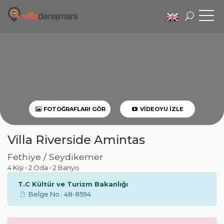
FOTOĞRAFLARI GÖR
VIDEOYU İZLE
Villa Riverside Amintas
Fethiye / Seydikemer
4 Kişi
•
2 Oda
•
2 Banyo
T.C Kültür ve Turizm Bakanlığı
Belge No.: 48-8594