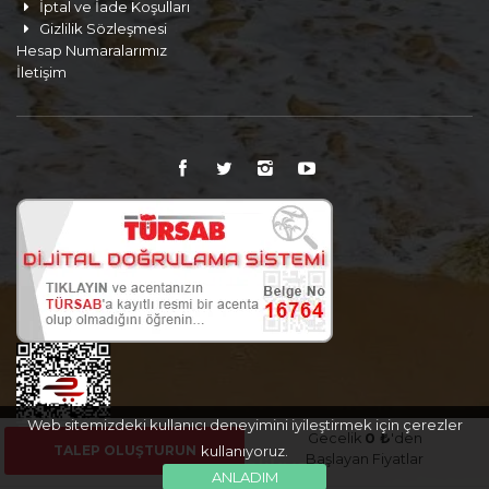
İptal ve İade Koşulları
Gizlilik Sözleşmesi
Hesap Numaralarımız
İletişim
Web sitemizdeki kullanıcı deneyimini iyileştirmek için çerezler
Gecelik
0 ₺
'den
TALEP OLUŞTURUN
kullanıyoruz.
Başlayan Fiyatlar
ANLADIM