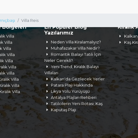
rnıçbaşı
Villa Reis
a Bölgeleri
En Popüler Blog
Kiralık 
Yazılarımız
lık Villa
Kalkan 
Neden Villa Kiralamalıyız?
ık Villa
Kaş Kir
Muhafazakar Villa Nedir?
k Villa
Romantik Balayı Tatili İçin
lık Villa
Neler Gerekli?
lık Villa
Yeni Trend; Kiralık Balayı
lık Villa
Villaları
ık Villa
Kalkan'da Gezilecek Yerler
ralık Villa
Patara Plajı Hakkında
ralık Villa
Likya Yolu Yürüyüşü
iralık Villa
Antalya Plajları Rehberi
Tatilcilerin Yeni Rotası; Kaş
Kaputaş Plajı