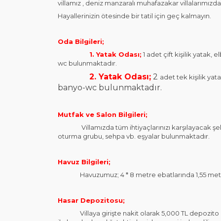
villamız , deniz manzaralı muhafazakar villalarımızdan
Hayallerinizin ötesinde bir tatil için geç kalmayın.
Oda Bilgileri;
1. Yatak Odası;
1 adet çift kişilik yatak
wc bulunmaktadır.
2. Yatak Odası;
2
adet tek kişilik yat
banyo-wc bulunmaktadır.
Mutfak ve Salon Bilgileri;
Villamızda tüm ihtiyaçlarınızı karşılayacak şekil
oturma grubu, sehpa vb. eşyalar bulunmaktadır.
Havuz Bilgileri;
Havuzumuz; 4 * 8 metre ebatlarında 1,55 metre
Hasar Depozitosu;
Villaya girişte nakit olarak 5,000 TL depozito alı