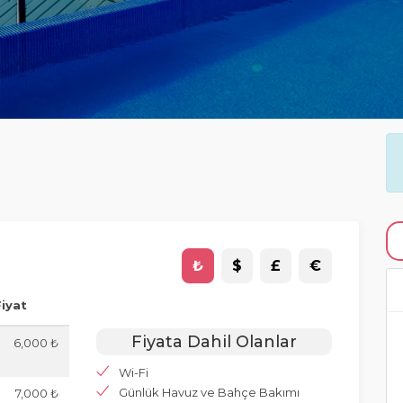
₺
$
£
€
Fiyat
Fiyata Dahil Olanlar
6,000 ₺
Wi-Fi
Günlük Havuz ve Bahçe Bakımı
7,000 ₺