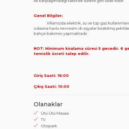
ile karşılaşılmadığı taktirde sizlere geri iade edilir.
Genel Bilgiler;
Villamızda elektrik, su ve tüp gaz kullanımlarınız 
odasına havlu nevresim vb eşyalar bırakılmış şekilde
bahçe bakımını yapmaktadır.
NOT: Minimum kiralama süresi 5 gecedir. 6 g
temizlik ücreti talep edilir.
Giriş Saati: 16:00
Çıkış Saati: 10:00
Olanaklar
Ütü-Ütü Masası
TV
Otopark