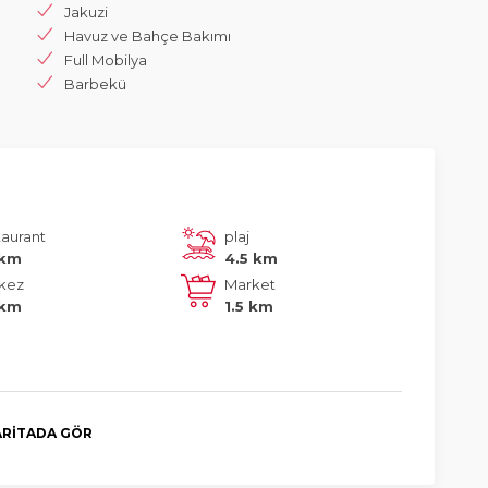
Jakuzi
Havuz ve Bahçe Bakımı
Full Mobilya
Barbekü
taurant
plaj
 km
4.5 km
kez
Market
 km
1.5 km
RITADA GÖR