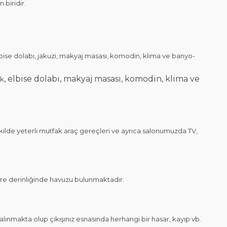
 biridir.
, elbise dolabı, jakuzi, makyaj masası, komodin, klima ve banyo-
, elbise dolabı, makyaj masası, komodin, klima ve
ak
de yeterli mutfak araç gereçleri ve ayrıca salonumuzda TV,
 derinliğinde havuzu bulunmaktadır.
nmakta olup çıkışınız esnasında herhangi bir hasar, kayıp vb.