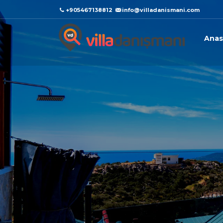
+905467138812
info@villadanismani.com
Anas