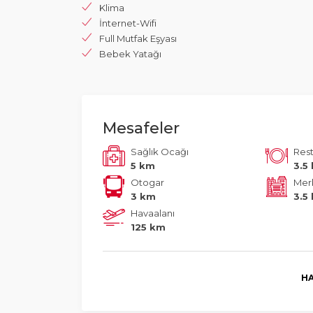
Klima
İnternet-Wifi
Full Mutfak Eşyası
Bebek Yatağı
Mesafeler
Sağlık Ocağı
Res
5 km
3.5
Otogar
Mer
3 km
3.5
Havaalanı
125 km
HA