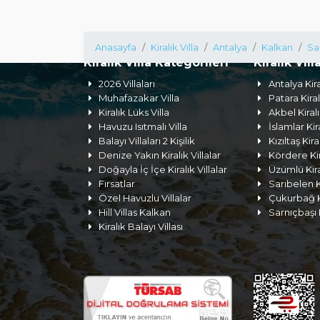
Anasayfa
Kiralık Villa
Antalya
Kalkan
Sa
Kiralık Villa Kategorileri
Kiralık Vill
2026 Villaları
Antalya Kira
Muhafazakar Villa
Patara Kiral
Kiralık Lüks Villa
Akbel Kiralı
Havuzu Isıtmalı Villa
İslamlar Kira
Balayı Villaları 2 Kişilik
Kızıltaş Kira
Denize Yakın Kiralık Villalar
Kördere Kira
Doğayla İç İçe Kiralık Villalar
Üzümlü Kiral
Fırsatlar
Sarıbelen Ki
Özel Havuzlu Villalar
Çukurbağ Ki
Hill Villas Kalkan
Sarnıçbaşı K
Kiralık Balayı Villası