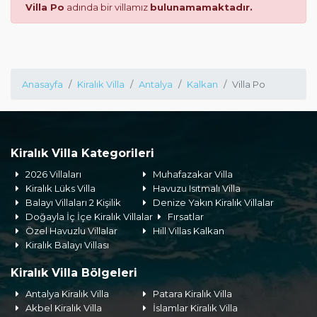
Villa Po
adında bir villamız
bulunamamaktadır.
Anasayfa
Kiralık Villa
Antalya
Kalkan
Villa Po
Kiralık Villa Kategorileri
2026 Villaları
Muhafazakar Villa
Kiralık Lüks Villa
Havuzu Isıtmalı Villa
Balayı Villaları 2 Kişilik
Denize Yakın Kiralık Villalar
Doğayla İç İçe Kiralık Villalar
Fırsatlar
Özel Havuzlu Villalar
Hill Villas Kalkan
Kiralık Balayı Villası
Kiralık Villa Bölgeleri
Antalya Kiralık Villa
Patara Kiralık Villa
Akbel Kiralık Villa
İslamlar Kiralık Villa