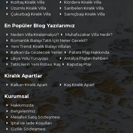
Kızıltaş Kiralık Villa
Kördere Kiralık Villa
Üzümlü Kiralık Villa
Sarıbelen Kiralık Villa
Çukurbağ Kiralık Villa
Sarnıçbaşı Kiralık Villa
En Popüler Blog Yazılarımız
Neden Villa Kiralamalıyız?
Muhafazakar Villa Nedir?
Romantik Balayı Tatili İçin Neler Gerekli?
Yeni Trend; Kiralık Balayı Villaları
Kalkan'da Gezilecek Yerler
Patara Plajı Hakkında
Likya Yolu Yürüyüşü
Antalya Plajları Rehberi
Tatilcilerin Yeni Rotası; Kaş
Kaputaş Plajı
Kiralık Apartlar
Kalkan Kiralık Apart
Kaş Kiralık Apart
Kurumsal
Hakkımızda
Belgelerimiz
Mesafeli Satış Sözleşmesi
İptal ve İade Koşulları
Gizlilik Sözleşmesi