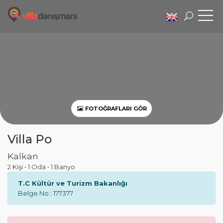
FOTOĞRAFLARI GÖR
Villa Po
Kalkan
2 Kişi
•
1 Oda
•
1 Banyo
T.C Kültür ve Turizm Bakanlığı
Belge No.: 177377