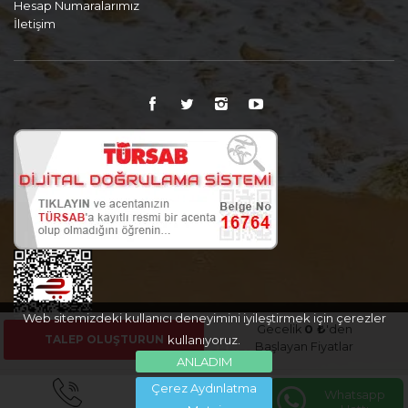
Hesap Numaralarımız
İletişim
Web sitemizdeki kullanıcı deneyimini iyileştirmek için çerezler
Gecelik
0 ₺
'den
TALEP OLUŞTURUN
kullanıyoruz.
Başlayan Fiyatlar
ANLADIM
Çerez Aydınlatma
Whatsapp