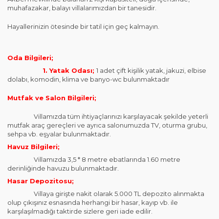
muhafazakar, balayı villalarımızdan bir tanesidir.
Hayallerinizin ötesinde bir tatil için geç kalmayın.
Oda Bilgileri;
1. Yatak Odası;
1 adet çift kişilik yatak, jakuzi, elbise
dolabı, komodin, klima ve banyo-wc bulunmaktadır
Mutfak ve Salon Bilgileri;
Villamızda tüm ihtiyaçlarınızı karşılayacak şekilde yeterli
mutfak araç gereçleri ve ayrıca salonumuzda TV, oturma grubu,
sehpa vb. eşyalar bulunmaktadır.
Havuz Bilgileri;
Villamızda 3,5 * 8 metre ebatlarında 1.60 metre
derinliğinde havuzu bulunmaktadır.
Hasar Depozitosu;
Villaya girişte nakit olarak 5.000 TL depozito alınmakta
olup çıkışınız esnasında herhangi bir hasar, kayıp vb. ile
karşılaşılmadığı taktirde sizlere geri iade edilir.