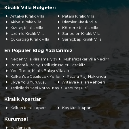
Kiralık Villa Bölgeleri
Antalya Kiralık Villa
Patara Kiralık Villa
Akbel Kiralık Villa
İslamlar Kiralık Villa
Kızıltaş Kiralık Villa
Kördere Kiralık Villa
Üzümlü Kiralık Villa
Sarıbelen Kiralık Villa
Çukurbağ Kiralık Villa
Sarnıçbaşı Kiralık Villa
En Popüler Blog Yazılarımız
Neden Villa Kiralamalıyız?
Muhafazakar Villa Nedir?
Romantik Balayı Tatili İçin Neler Gerekli?
Yeni Trend; Kiralık Balayı Villaları
Kalkan'da Gezilecek Yerler
Patara Plajı Hakkında
Likya Yolu Yürüyüşü
Antalya Plajları Rehberi
Tatilcilerin Yeni Rotası; Kaş
Kaputaş Plajı
Kiralık Apartlar
Kalkan Kiralık Apart
Kaş Kiralık Apart
Kurumsal
Hakkımızda