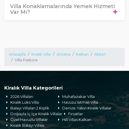
Villa Konaklamalarında Yemek Hizmeti
Var Mı?
Anasayfa
Kiralık Villa
Antalya
Kalkan
Akbel
Villa Pastore
Kiralık Villa Kategorileri
2026 Villaları
Muhafazakar Villa
Kiralık Lüks Villa
Havuzu Isıtmalı Villa
Balayı Villaları 2 Kişilik
Denize Yakın Kiralık Villalar
Doğayla İç İçe Kiralık Villalar
Fırsatlar
Özel Havuzlu Villalar
Hill Villas Kalkan
Kiralık Balayı Villası