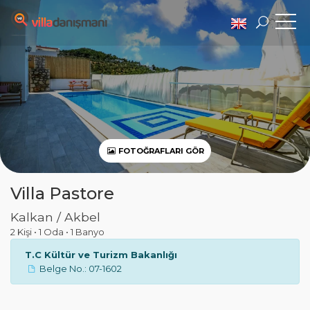
FOTOĞRAFLARI GÖR
Villa Pastore
Kalkan / Akbel
2 Kişi
•
1 Oda
•
1 Banyo
T.C Kültür ve Turizm Bakanlığı
Belge No.: 07-1602