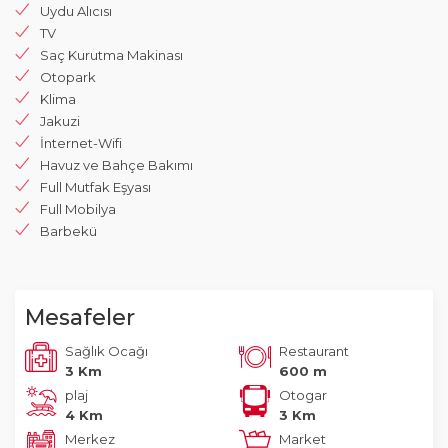
Uydu Alıcısı
TV
Saç Kurutma Makinası
Otopark
Klima
Jakuzi
İnternet-Wifi
Havuz ve Bahçe Bakımı
Full Mutfak Eşyası
Full Mobilya
Barbekü
Mesafeler
Sağlık Ocağı
Restaurant
3 Km
600 m
plaj
Otogar
4 Km
3 Km
Merkez
Market