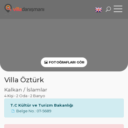
FOTOĞRAFLARI GÖR
Villa Öztürk
Kalkan / İslamlar
4 Kişi
•
2 Oda
•
2 Banyo
T.C Kültür ve Turizm Bakanlığı
Belge No.: 07-5689