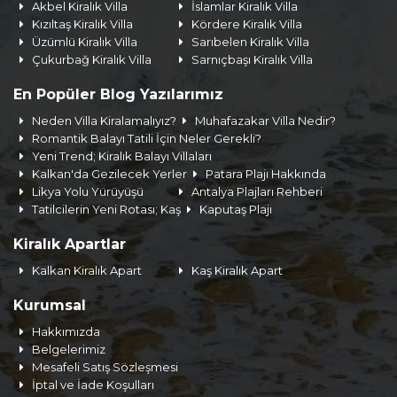
Akbel Kiralık Villa
İslamlar Kiralık Villa
Kızıltaş Kiralık Villa
Kördere Kiralık Villa
Üzümlü Kiralık Villa
Sarıbelen Kiralık Villa
Çukurbağ Kiralık Villa
Sarnıçbaşı Kiralık Villa
En Popüler Blog Yazılarımız
Neden Villa Kiralamalıyız?
Muhafazakar Villa Nedir?
Romantik Balayı Tatili İçin Neler Gerekli?
Yeni Trend; Kiralık Balayı Villaları
Kalkan'da Gezilecek Yerler
Patara Plajı Hakkında
Likya Yolu Yürüyüşü
Antalya Plajları Rehberi
Tatilcilerin Yeni Rotası; Kaş
Kaputaş Plajı
Kiralık Apartlar
Kalkan Kiralık Apart
Kaş Kiralık Apart
Kurumsal
Hakkımızda
Belgelerimiz
Mesafeli Satış Sözleşmesi
İptal ve İade Koşulları