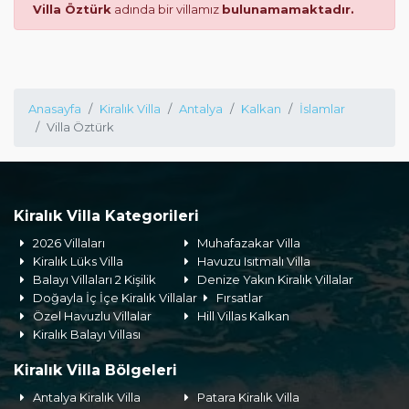
Villa Öztürk
adında bir villamız
bulunamamaktadır.
Anasayfa
Kiralık Villa
Antalya
Kalkan
İslamlar
Villa Öztürk
Kiralık Villa Kategorileri
2026 Villaları
Muhafazakar Villa
Kiralık Lüks Villa
Havuzu Isıtmalı Villa
Balayı Villaları 2 Kişilik
Denize Yakın Kiralık Villalar
Doğayla İç İçe Kiralık Villalar
Fırsatlar
Özel Havuzlu Villalar
Hill Villas Kalkan
Kiralık Balayı Villası
Kiralık Villa Bölgeleri
Antalya Kiralık Villa
Patara Kiralık Villa