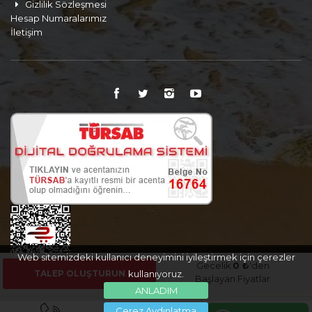
Gizlilik Sözleşmesi
Hesap Numaralarımız
İletişim
Web sitemizdeki kullanıcı deneyimini iyileştirmek için çerezler
Gecelik
0 ₺
'den
TALEP OLUŞTURUN
kullanıyoruz.
Başlayan Fiyatlar
ANLADIM
Çerez Aydınlatma