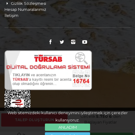
Gizlilik Sözleşmesi
Hesap Numaralarımız
İletişim
Web sitemizdeki kullanıcı deneyimini iyileştirmek için çerezler
Gecelik
5.750 ₺
'den
TALEP OLUŞTURUN
kullanıyoruz.
Başlayan Fiyatlar
ANLADIM