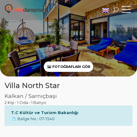
FOTOĞRAFLARI GÖR
Villa North Star
Kalkan / Sarnıçbaşı
2 Kişi
•
1 Oda
•
1 Banyo
T.C Kültür ve Turizm Bakanlığı
Belge No.: 07-7240