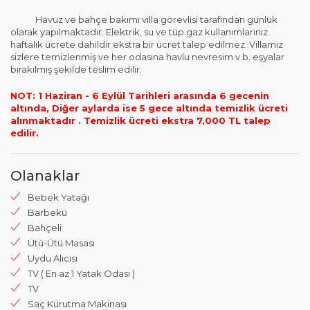
Havuz ve bahçe bakımı villa görevlisi tarafından günlük
olarak yapılmaktadır. Elektrik, su ve tüp gaz kullanımlarınız
haftalık ücrete dahildir ekstra bir ücret talep edilmez. Villamız
sizlere temizlenmiş ve her odasına havlu nevresim v.b. eşyalar
bırakılmış şekilde teslim edilir.
NOT: 1 Haziran - 6 Eylül Tarihleri arasında 6 gecenin
altında, Diğer aylarda ise 5 gece altında temizlik ücreti
alınmaktadır . Temizlik ücreti ekstra 7,000 TL talep
edilir.
Olanaklar
Bebek Yatağı
Barbekü
Bahçeli
Ütü-Ütü Masası
Uydu Alıcısı
TV ( En az 1 Yatak Odası )
TV
Saç Kurutma Makinası