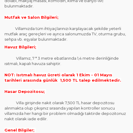
dolabı, makyaj masası, komodin, klima ve banyo-wc
bulunmaktadır.
Mutfak ve Salon Bilgileri;
Villamızda tüm ihtiyaçlarınızı karşılayacak şekilde yeterli
mutfak araç gereçleri ve ayrıca salonumuzda TV, oturma grubu,
sehpa vb. eşyalar bulunmaktadır.
Havuz Bilgileri;
Villamız, 7 * 3 metre ebatlarında 1,4 metre derinliğinde
ısıtmalı, kapalı havuza sahiptir.
NOT: Isıtmalı havuz ücreti olarak 1 Ekim - 01 Mayıs
tarihleri arasında günlük 1,500 TL talep edilmektedir.
Hasar Depozitosu;
Villa girişinde nakit olarak 7,500 TL hasar depozitosu
alınmakta olup çıkışınız sırasında yapılan kontroller sonucu
villamızda her hangi bir problem olmadığı taktirde depozitonuz
nakit olarak iade edilir.
Genel Bilgiler;