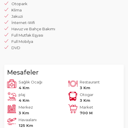
Otopark
Klima
Jakuzi
İnternet-Wifi
Havuz ve Bahçe Bakımı
Full Mutfak Eşyası
Full Mobilya
DVD
Mesafeler
Sağlık Ocağı
Restaurant
4 Km
3 Km
plaj
Otogar
4 Km
3 Km
Merkez
Market
3 Km
700 M
Havaalanı
125 Km