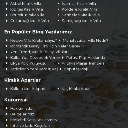
Akbel Kiralık Villa
İslamlar Kiralık Villa
Kızıltaş Kiralık Villa
Kördere Kiralık Villa
Üzümlü Kiralık Villa
Sarıbelen Kiralık Villa
Çukurbağ Kiralık Villa
Sarnıçbaşı Kiralık Villa
En Popüler Blog Yazılarımız
Neden Villa Kiralamalıyız?
Muhafazakar Villa Nedir?
Romantik Balayı Tatili İçin Neler Gerekli?
Yeni Trend; Kiralık Balayı Villaları
Kalkan'da Gezilecek Yerler
Patara Plajı Hakkında
Likya Yolu Yürüyüşü
Antalya Plajları Rehberi
Tatilcilerin Yeni Rotası; Kaş
Kaputaş Plajı
Kiralık Apartlar
Kalkan Kiralık Apart
Kaş Kiralık Apart
Kurumsal
Hakkımızda
Belgelerimiz
Mesafeli Satış Sözleşmesi
İptal ve İade Koşulları