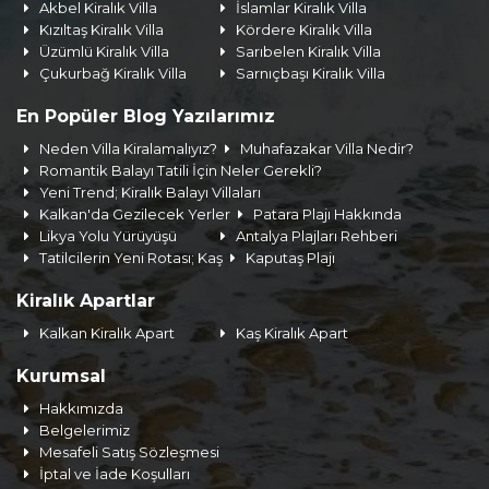
Akbel Kiralık Villa
İslamlar Kiralık Villa
Kızıltaş Kiralık Villa
Kördere Kiralık Villa
Üzümlü Kiralık Villa
Sarıbelen Kiralık Villa
Çukurbağ Kiralık Villa
Sarnıçbaşı Kiralık Villa
En Popüler Blog Yazılarımız
Neden Villa Kiralamalıyız?
Muhafazakar Villa Nedir?
Romantik Balayı Tatili İçin Neler Gerekli?
Yeni Trend; Kiralık Balayı Villaları
Kalkan'da Gezilecek Yerler
Patara Plajı Hakkında
Likya Yolu Yürüyüşü
Antalya Plajları Rehberi
Tatilcilerin Yeni Rotası; Kaş
Kaputaş Plajı
Kiralık Apartlar
Kalkan Kiralık Apart
Kaş Kiralık Apart
Kurumsal
Hakkımızda
Belgelerimiz
Mesafeli Satış Sözleşmesi
İptal ve İade Koşulları