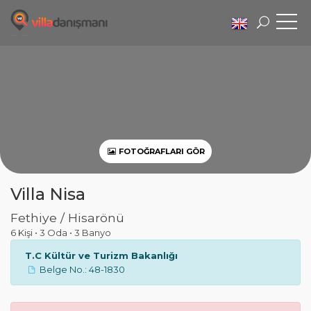
FOTOĞRAFLARI GÖR
Villa Nisa
Fethiye / Hisarönü
6 Kişi
•
3 Oda
•
3 Banyo
T.C Kültür ve Turizm Bakanlığı
Belge No.: 48-1830