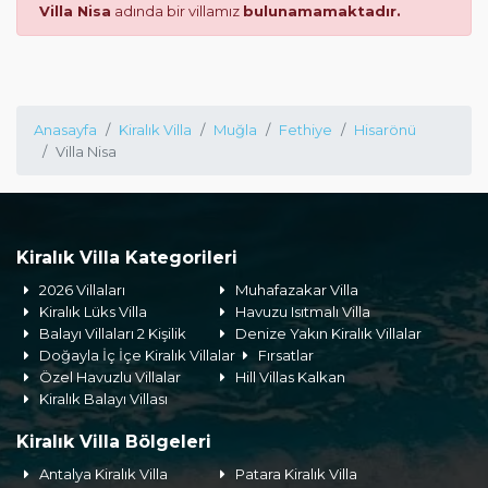
Villa Nisa
adında bir villamız
bulunamamaktadır.
Anasayfa
Kiralık Villa
Muğla
Fethiye
Hisarönü
Villa Nisa
Kiralık Villa Kategorileri
2026 Villaları
Muhafazakar Villa
Kiralık Lüks Villa
Havuzu Isıtmalı Villa
Balayı Villaları 2 Kişilik
Denize Yakın Kiralık Villalar
Doğayla İç İçe Kiralık Villalar
Fırsatlar
Özel Havuzlu Villalar
Hill Villas Kalkan
Kiralık Balayı Villası
Kiralık Villa Bölgeleri
Antalya Kiralık Villa
Patara Kiralık Villa