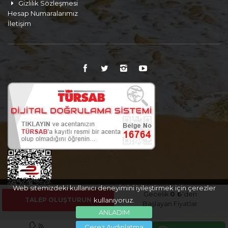
Gizlilik Sözleşmesi
Hesap Numaralarımız
İletişim
Web sitemizdeki kullanıcı deneyimini iyileştirmek için çerezler
Gecelik
0 ₺
'den
TALEP OLUŞTURUN
kullanıyoruz.
Başlayan Fiyatlar
ANLADIM
Çerez Aydınlatma