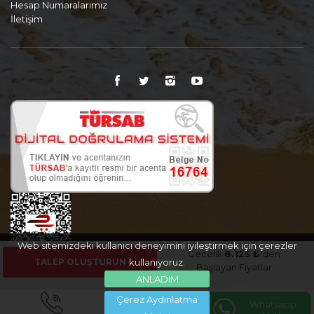
Hesap Numaralarımız
İletişim
Web sitemizdeki kullanıcı deneyimini iyileştirmek için çerezler
Gecelik
8.125 ₺
'den
TALEP OLUŞTURUN
kullanıyoruz.
Başlayan Fiyatlar
ANLADIM
Çerez Aydınlatma
Whatsapp