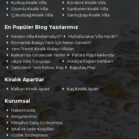
Kızıltaş Kiralık Villa
Kördere Kiralık Villa
Üzümlü Kiralık Villa
Sarıbelen Kiralık Villa
Çukurbağ Kiralık Villa
Sarnıçbaşı Kiralık Villa
En Popüler Blog Yazılarımız
Neden Villa Kiralamalıyız?
Muhafazakar Villa Nedir?
Romantik Balayı Tatili İçin Neler Gerekli?
Yeni Trend; Kiralık Balayı Villaları
Kalkan'da Gezilecek Yerler
Patara Plajı Hakkında
Likya Yolu Yürüyüşü
Antalya Plajları Rehberi
Tatilcilerin Yeni Rotası; Kaş
Kaputaş Plajı
Kiralık Apartlar
Kalkan Kiralık Apart
Kaş Kiralık Apart
Kurumsal
Hakkımızda
Belgelerimiz
Mesafeli Satış Sözleşmesi
İptal ve İade Koşulları
Gizlilik Sözleşmesi