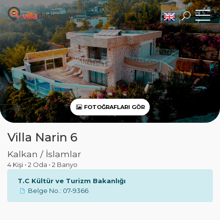
FOTOĞRAFLARI GÖR
Villa Narin 6
Kalkan / İslamlar
4 Kişi
•
2 Oda
•
2 Banyo
T.C Kültür ve Turizm Bakanlığı
Belge No.: 07-9366