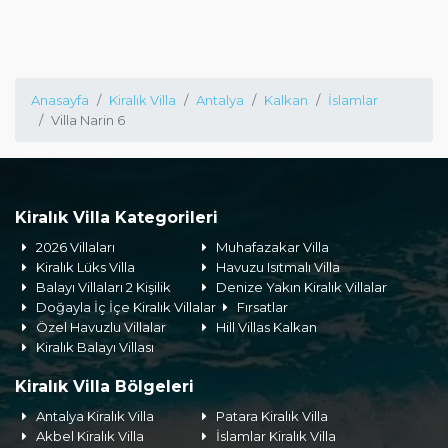
Anasayfa
Kiralık Villa
Antalya
Kalkan
İslamlar
Villa Narin 6
Kiralık Villa Kategorileri
2026 Villaları
Muhafazakar Villa
Kiralık Lüks Villa
Havuzu Isıtmalı Villa
Balayı Villaları 2 Kişilik
Denize Yakın Kiralık Villalar
Doğayla İç İçe Kiralık Villalar
Fırsatlar
Özel Havuzlu Villalar
Hill Villas Kalkan
Kiralık Balayı Villası
Kiralık Villa Bölgeleri
Antalya Kiralık Villa
Patara Kiralık Villa
Akbel Kiralık Villa
İslamlar Kiralık Villa