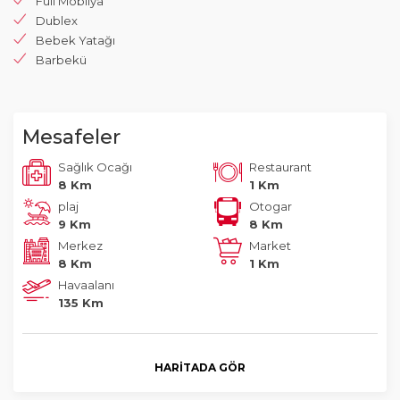
Full Mobilya
Dublex
Bebek Yatağı
Barbekü
Mesafeler
Sağlık Ocağı
Restaurant
8 Km
1 Km
plaj
Otogar
9 Km
8 Km
Merkez
Market
8 Km
1 Km
Havaalanı
135 Km
HARITADA GÖR