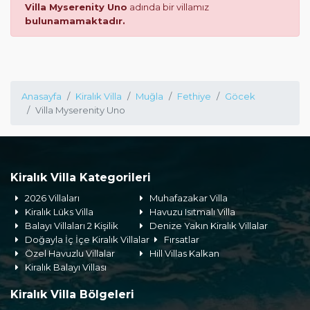
Villa Myserenity Uno
adında bir villamız
bulunamamaktadır.
Anasayfa
Kiralık Villa
Muğla
Fethiye
Göcek
Villa Myserenity Uno
Kiralık Villa Kategorileri
2026 Villaları
Muhafazakar Villa
Kiralık Lüks Villa
Havuzu Isıtmalı Villa
Balayı Villaları 2 Kişilik
Denize Yakın Kiralık Villalar
Doğayla İç İçe Kiralık Villalar
Fırsatlar
Özel Havuzlu Villalar
Hill Villas Kalkan
Kiralık Balayı Villası
Kiralık Villa Bölgeleri