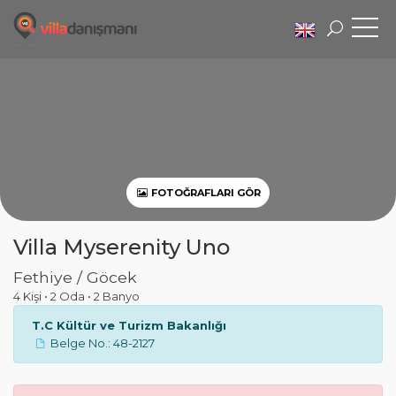
FOTOĞRAFLARI GÖR
Villa Myserenity Uno
Fethiye / Göcek
4 Kişi
•
2 Oda
•
2 Banyo
T.C Kültür ve Turizm Bakanlığı
Belge No.: 48-2127