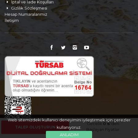
İptal ve İade Koşulları
Gizlilik Sözleşmesi
Hesap Numaralarımız
İletişim
Web sitemizdeki kullanıcı deneyimini iyileştirmek için çerezler
Gecelik
0 ₺
'den
TALEP OLUŞTURUN
kullanıyoruz.
Başlayan Fiyatlar
ANLADIM