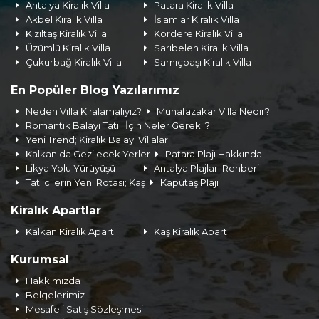
Antalya Kiralık Villa
Patara Kiralık Villa
Akbel Kiralık Villa
İslamlar Kiralık Villa
Kızıltaş Kiralık Villa
Kördere Kiralık Villa
Üzümlü Kiralık Villa
Sarıbelen Kiralık Villa
Çukurbağ Kiralık Villa
Sarnıçbaşı Kiralık Villa
En Popüler Blog Yazılarımız
Neden Villa Kiralamalıyız?
Muhafazakar Villa Nedir?
Romantik Balayı Tatili İçin Neler Gerekli?
Yeni Trend; Kiralık Balayı Villaları
Kalkan'da Gezilecek Yerler
Patara Plajı Hakkında
Likya Yolu Yürüyüşü
Antalya Plajları Rehberi
Tatilcilerin Yeni Rotası; Kaş
Kaputaş Plajı
Kiralık Apartlar
Kalkan Kiralık Apart
Kaş Kiralık Apart
Kurumsal
Hakkımızda
Belgelerimiz
Mesafeli Satış Sözleşmesi