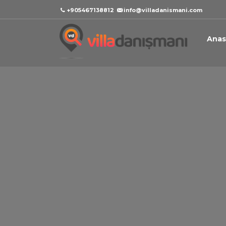
+905467138812
info@villadanismani.com
Anas