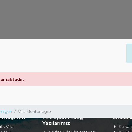
amaktadır.
zirgan
Villa Montenegro
a Bölgeleri
En Popüler Blog
Kiralık 
Yazılarımız
lık Villa
Kalkan 