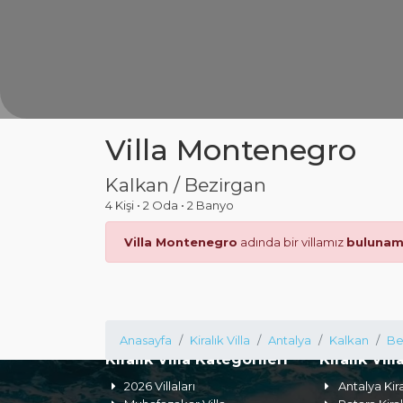
Villa Montenegro
Kalkan / Bezirgan
4 Kişi
•
2 Oda
•
2 Banyo
Villa Montenegro
adında bir villamız
bulunam
Anasayfa
Kiralık Villa
Antalya
Kalkan
Be
Kiralık Villa Kategorileri
Kiralık Vill
2026 Villaları
Antalya Kira