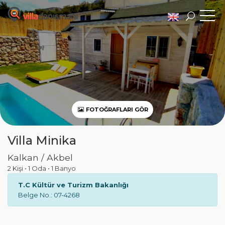
FOTOĞRAFLARI GÖR
Villa Minika
Kalkan / Akbel
2 Kişi
•
1 Oda
•
1 Banyo
T.C Kültür ve Turizm Bakanlığı
Belge No.: 07-4268