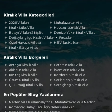
Kiralık Villa Kategorileri
2026 Villaları
Muhafazakar Villa
Kiralık Lüks Villa
Havuzu Isıtmalı Villa
Balayı Villaları 2 Kişilik
Denize Yakın Kiralık Villalar
Doğayla İç İçe Kiralık Villalar
Fırsatlar
Özel Havuzlu Villalar
Hill Villas Kalkan
Kiralık Balayı Villası
Kiralık Villa Bölgeleri
Antalya Kiralık Villa
Patara Kiralık Villa
Akbel Kiralık Villa
İslamlar Kiralık Villa
Kızıltaş Kiralık Villa
Kördere Kiralık Villa
Üzümlü Kiralık Villa
Sarıbelen Kiralık Villa
Çukurbağ Kiralık Villa
Sarnıçbaşı Kiralık Villa
En Popüler Blog Yazılarımız
Neden Villa Kiralamalıyız?
Muhafazakar Villa Nedir?
Romantik Balayı Tatili İçin Neler Gerekli?