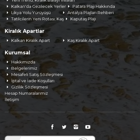
Yeni Trend; Kiralık Balayı Villaları
Kalkan'da Gezilecek Yerler
Patara Plajı Hakkında
Likya Yolu Yürüyüşü
Antalya Plajları Rehberi
Tatilcilerin Yeni Rotası; Kaş
Kaputaş Plajı
Kiralık Apartlar
Kalkan Kiralık Apart
Kaş Kiralık Apart
Kurumsal
Hakkımızda
Belgelerimiz
Mesafeli Satış Sözleşmesi
İptal ve İade Koşulları
Gizlilik Sözleşmesi
Hesap Numaralarımız
İletişim