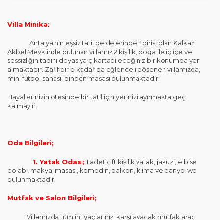
Villa Minika;
Antalya'nın eşsiz tatil beldelerinden birisi olan Kalkan
Akbel Mevkiinde bulunan villamız 2 kişilik, doğa ile iç içe ve
sessizliğin tadını doyasıya çıkartabileceğiniz bir konumda yer
almaktadır. Zarif bir o kadar da eğlenceli döşenen villamızda,
mini futbol sahası, pinpon masası bulunmaktadır.
Hayallerinizin ötesinde bir tatil için yerinizi ayırmakta geç
kalmayın.
Oda Bilgileri;
1. Yatak Odası;
1 adet çift kişilik yatak, jakuzi, elbise
dolabı, makyaj masası, komodin, balkon, klima ve banyo-wc
bulunmaktadır.
Mutfak ve Salon Bilgileri;
Villamızda tüm ihtiyaçlarınızı karşılayacak mutfak araç