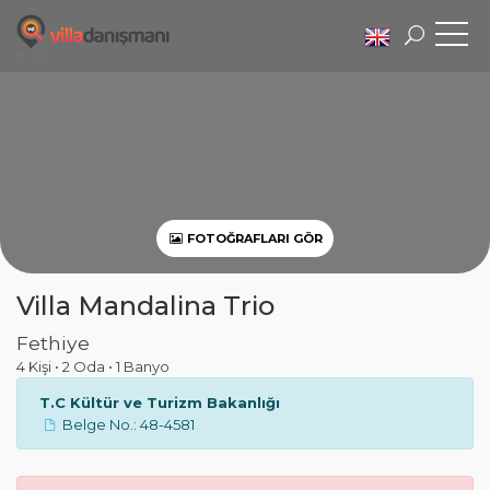
FOTOĞRAFLARI GÖR
Villa Mandalina Trio
Fethiye
4 Kişi
•
2 Oda
•
1 Banyo
T.C Kültür ve Turizm Bakanlığı
Belge No.: 48-4581