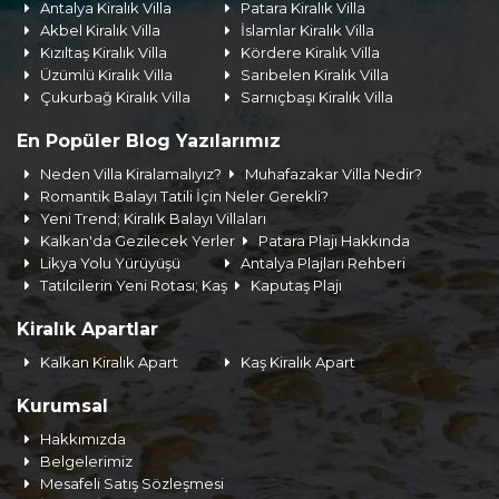
Antalya Kiralık Villa
Patara Kiralık Villa
Akbel Kiralık Villa
İslamlar Kiralık Villa
Kızıltaş Kiralık Villa
Kördere Kiralık Villa
Üzümlü Kiralık Villa
Sarıbelen Kiralık Villa
Çukurbağ Kiralık Villa
Sarnıçbaşı Kiralık Villa
En Popüler Blog Yazılarımız
Neden Villa Kiralamalıyız?
Muhafazakar Villa Nedir?
Romantik Balayı Tatili İçin Neler Gerekli?
Yeni Trend; Kiralık Balayı Villaları
Kalkan'da Gezilecek Yerler
Patara Plajı Hakkında
Likya Yolu Yürüyüşü
Antalya Plajları Rehberi
Tatilcilerin Yeni Rotası; Kaş
Kaputaş Plajı
Kiralık Apartlar
Kalkan Kiralık Apart
Kaş Kiralık Apart
Kurumsal
Hakkımızda
Belgelerimiz
Mesafeli Satış Sözleşmesi