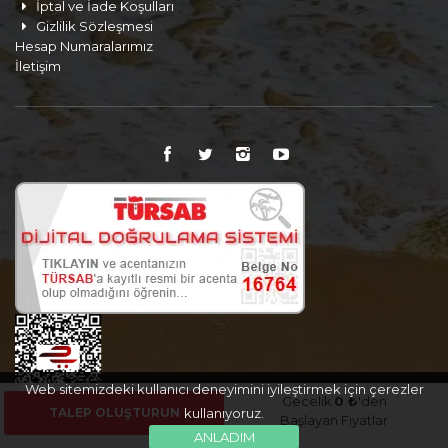
İptal ve İade Koşulları
Gizlilik Sözleşmesi
Hesap Numaralarımız
İletişim
Web sitemizdeki kullanıcı deneyimini iyileştirmek için çerezler
Gecelik
0 ₺
'den
TALEP OLUŞTURUN
kullanıyoruz.
Başlayan Fiyatlar
ANLADIM