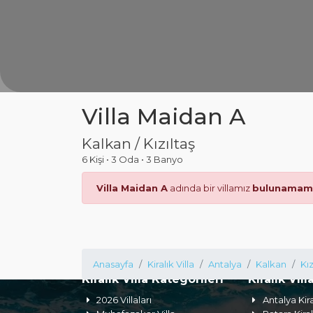
Villa Maidan A
Kalkan / Kızıltaş
6 Kişi
•
3 Oda
•
3 Banyo
Villa Maidan A
adında bir villamız
bulunamama
Anasayfa
Kiralık Villa
Antalya
Kalkan
Kız
Kiralık Villa Kategorileri
Kiralık Vill
2026 Villaları
Antalya Kira