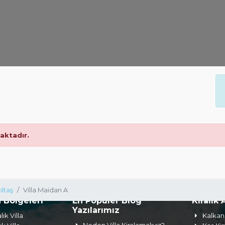
ktadır.
ıltaş
Villa Maidan A
a Bölgeleri
En Popüler Blog
Kiralık 
Yazılarımız
lık Villa
Kalkan 