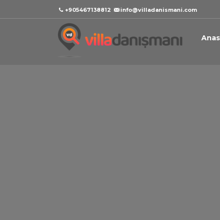
+905467138812
info@villadanismani.com
Anas