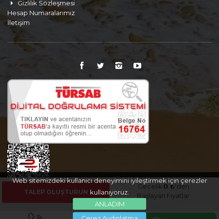
Gizlilik Sözleşmesi
Hesap Numaralarımız
İletişim
Web sitemizdeki kullanıcı deneyimini iyileştirmek için çerezler
Gecelik
0 ₺
'den
TALEP OLUŞTURUN
kullanıyoruz.
Başlayan Fiyatlar
ANLADIM
Çerez Aydınlatma