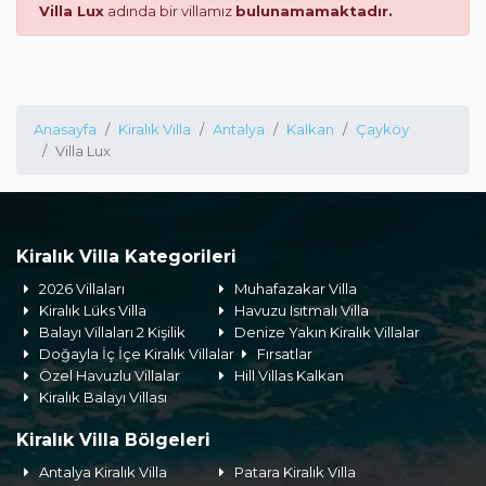
Villa Lux
adında bir villamız
bulunamamaktadır.
Anasayfa
Kiralık Villa
Antalya
Kalkan
Çayköy
Villa Lux
Kiralık Villa Kategorileri
2026 Villaları
Muhafazakar Villa
Kiralık Lüks Villa
Havuzu Isıtmalı Villa
Balayı Villaları 2 Kişilik
Denize Yakın Kiralık Villalar
Doğayla İç İçe Kiralık Villalar
Fırsatlar
Özel Havuzlu Villalar
Hill Villas Kalkan
Kiralık Balayı Villası
Kiralık Villa Bölgeleri
Antalya Kiralık Villa
Patara Kiralık Villa