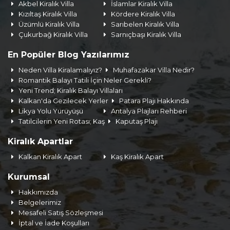
Akbel Kiralık Villa
İslamlar Kiralık Villa
Kızıltaş Kiralık Villa
Kördere Kiralık Villa
Üzümlü Kiralık Villa
Sarıbelen Kiralık Villa
Çukurbağ Kiralık Villa
Sarnıçbaşı Kiralık Villa
En Popüler Blog Yazılarımız
Neden Villa Kiralamalıyız?
Muhafazakar Villa Nedir?
Romantik Balayı Tatili İçin Neler Gerekli?
Yeni Trend; Kiralık Balayı Villaları
Kalkan'da Gezilecek Yerler
Patara Plajı Hakkında
Likya Yolu Yürüyüşü
Antalya Plajları Rehberi
Tatilcilerin Yeni Rotası; Kaş
Kaputaş Plajı
Kiralık Apartlar
Kalkan Kiralık Apart
Kaş Kiralık Apart
Kurumsal
Hakkımızda
Belgelerimiz
Mesafeli Satış Sözleşmesi
İptal ve İade Koşulları