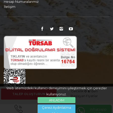
Hesap Numaralarımız
İletişim
Web sitemizdeki kullanıcı deneyimini iyileştirmek için çerezler
Gecelik
0 ₺
'den
TALEP OLUŞTURUN
kullanıyoruz.
Başlayan Fiyatlar
ANLADIM
Çerez Aydınlatma
Whatsapp