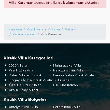
Villa Karaman
adında bir villamız
bulunamamaktadır.
Anasayfa
Kiralık Villa
Antalya
Patara
Patara Merkez
Villa Karaman
Kiralık Villa Kategorileri
2026 Villaları
Muhafazakar Villa
Kiralık Lüks Villa
Havuzu Isıtmalı Villa
Balayı Villaları 2 Kişilik
Denize Yakın Kiralık Villalar
Doğayla İç İçe Kiralık Villalar
Fırsatlar
Özel Havuzlu Villalar
Hill Villas Kalkan
Kiralık Balayı Villası
Kiralık Villa Bölgeleri
Antalya Kiralık Villa
Patara Kiralık Villa