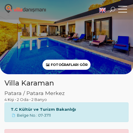
FOTOĞRAFLARI GÖR
Villa Karaman
Patara / Patara Merkez
4 Kişi
•
2 Oda
•
2 Banyo
T.C Kültür ve Turizm Bakanlığı
Belge No.: 07-3711