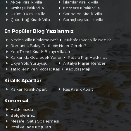
Akbel Kiralık Villa
İslamlar Kiralık Villa
Kızıltaş Kiralık Villa
Kördere Kiralık Villa
Üzümlü Kiralık Villa
Sarıbelen Kiralık Villa
Çukurbağ Kiralık Villa
Sarnıçbaşı Kiralık Villa
En Popüler Blog Yazılarımız
Neden Villa Kiralamalıyız?
Muhafazakar Villa Nedir?
Romantik Balayı Tatili İçin Neler Gerekli?
Yeni Trend; Kiralık Balayı Villaları
Kalkan'da Gezilecek Yerler
Patara Plajı Hakkında
Likya Yolu Yürüyüşü
Antalya Plajları Rehberi
Tatilcilerin Yeni Rotası; Kaş
Kaputaş Plajı
Kiralık Apartlar
Kalkan Kiralık Apart
Kaş Kiralık Apart
Kurumsal
Hakkımızda
Belgelerimiz
Mesafeli Satış Sözleşmesi
İptal ve İade Koşulları