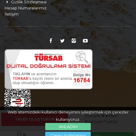
Gizlilik Sözleşmesi
Hesap Numaralarımız
İletişim
Web sitemizdeki kullanıcı deneyimini iyileştirmek için çerezler
Gecelik
0 ₺
'den
TALEP OLUŞTURUN
kullanıyoruz.
Başlayan Fiyatlar
ANLADIM
Çerez Aydınlatma